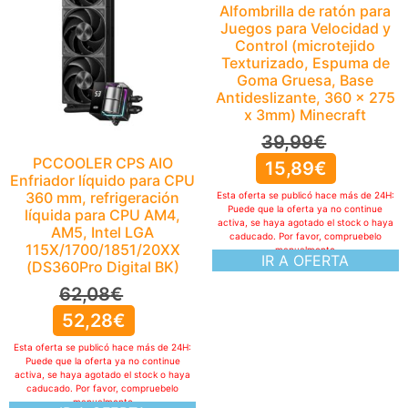
Alfombrilla de ratón para
Juegos para Velocidad y
Control (microtejido
Texturizado, Espuma de
Goma Gruesa, Base
Antideslizante, 360 x 275
x 3mm) Minecraft
39,99
€
PCCOOLER CPS AIO
15,89
€
Enfriador líquido para CPU
360 mm, refrigeración
Esta oferta se publicó hace más de 24H:
Puede que la oferta ya no continue
líquida para CPU AM4,
activa, se haya agotado el stock o haya
AM5, Intel LGA
caducado. Por favor, compruebelo
115X/1700/1851/20XX
manualmente
IR A OFERTA
(DS360Pro Digital BK)
62,08
€
52,28
€
Esta oferta se publicó hace más de 24H:
Puede que la oferta ya no continue
activa, se haya agotado el stock o haya
caducado. Por favor, compruebelo
manualmente