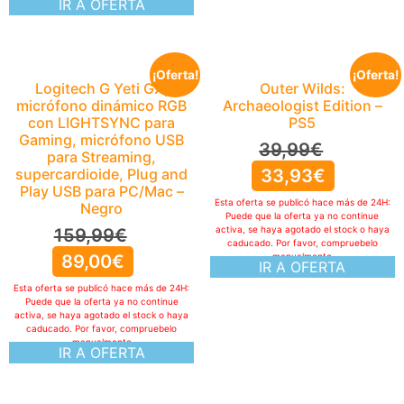
IR A OFERTA
¡Oferta!
¡Oferta!
Logitech G Yeti GX,
Outer Wilds:
micrófono dinámico RGB
Archaeologist Edition –
con LIGHTSYNC para
PS5
Gaming, micrófono USB
39,99
€
para Streaming,
supercardioide, Plug and
33,93
€
Play USB para PC/Mac –
Esta oferta se publicó hace más de 24H:
Negro
Puede que la oferta ya no continue
activa, se haya agotado el stock o haya
159,99
€
caducado. Por favor, compruebelo
89,00
€
manualmente
IR A OFERTA
Esta oferta se publicó hace más de 24H:
Puede que la oferta ya no continue
activa, se haya agotado el stock o haya
caducado. Por favor, compruebelo
manualmente
IR A OFERTA