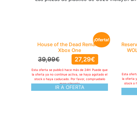
¡Oferta!
House of the Dead Remake,
Reserv
Xbox One
WOL
39,99
€
27,29
€
Esta oferta se publicó hace más de 24H: Puede que
Esta ofer
la oferta ya no continue activa, se haya agotado el
la oferta 
stock o haya caducado. Por favor, compruebelo
stock o 
manualmente
IR A OFERTA