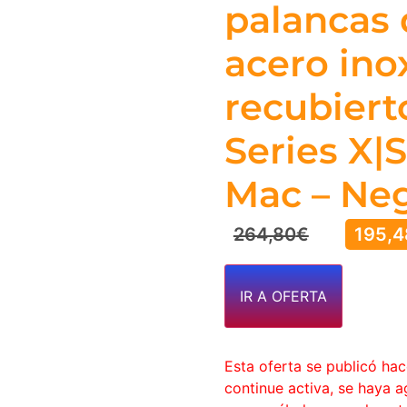
palancas
acero ino
recubiert
Series X|
Mac – Ne
264,80
€
195,4
IR A OFERTA
Esta oferta se publicó ha
continue activa, se haya 