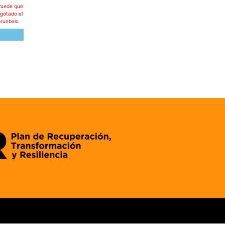
Puede que
agotado el
pruebelo