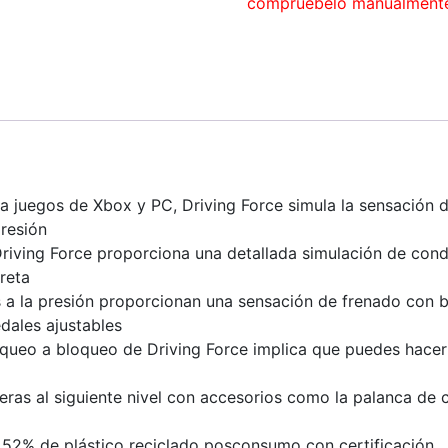
compruébelo manualment
ra juegos de Xbox y PC, Driving Force simula la sensación
presión
Driving Force proporciona una detallada simulación de con
reta
es a la presión proporcionan una sensación de frenado con 
dales ajustables
loqueo a bloqueo de Driving Force implica que puedes hace
reras al siguiente nivel con accesorios como la palanca de
n 52% de plástico reciclado posconsumo con certificación