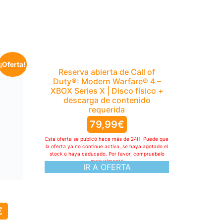
¡Oferta!
Reserva abierta de Call of
Duty®: Modern Warfare® 4 –
XBOX Series X | Disco físico +
descarga de contenido
requerida
79,99
€
Esta oferta se publicó hace más de 24H: Puede que
la oferta ya no continue activa, se haya agotado el
stock o haya caducado. Por favor, compruebelo
manualmente
IR A OFERTA
€