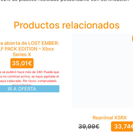
Productos relacionados
a abierta de LOST EMBER:
F PACK EDITION – Xbox
Series X
35,01
€
ta se publicó hace más de 24H: Puede que
ya no continue activa, se haya agotado el
haya caducado. Por favor, compruebelo
manualmente
IR A OFERTA
Reanimal XSRX
39,99
€
33,74