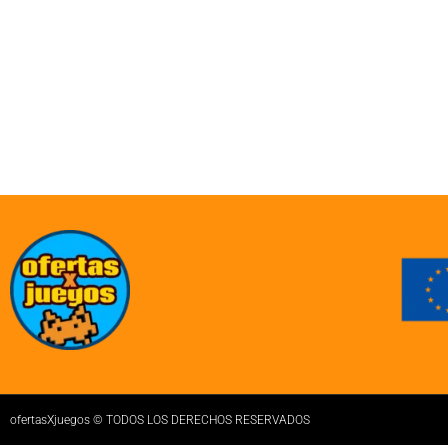
ofertasXjuegos © TODOS LOS DERECHOS RESERVADOS