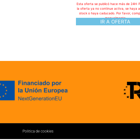
Esta oferta se publicó hace más de 24H: 
la oferta ya no continue activa, se haya 
stock o haya caducado. Por favor, com
manualmente
IR A OFERTA
Politica de cookies