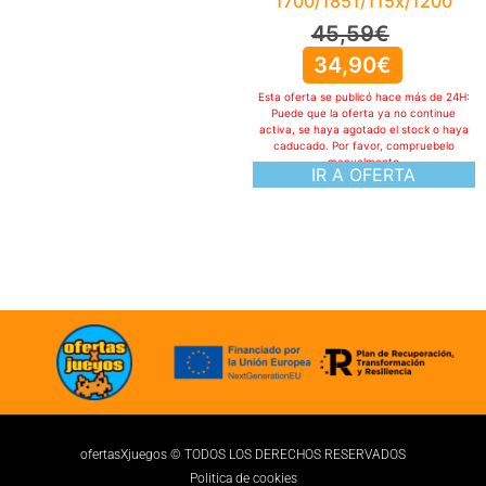
1700/1851/115x/1200
45,59
€
34,90
€
Esta oferta se publicó hace más de 24H:
Puede que la oferta ya no continue
activa, se haya agotado el stock o haya
caducado. Por favor, compruebelo
manualmente
IR A OFERTA
ofertasXjuegos © TODOS LOS DERECHOS RESERVADOS
Politica de cookies