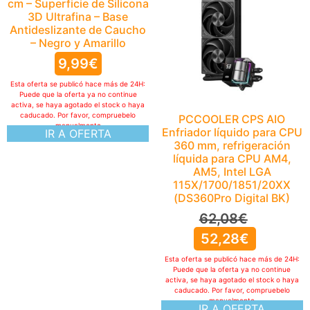
cm – Superficie de Silicona
3D Ultrafina – Base
Antideslizante de Caucho
– Negro y Amarillo
9,99
€
Esta oferta se publicó hace más de 24H:
Puede que la oferta ya no continue
activa, se haya agotado el stock o haya
caducado. Por favor, compruebelo
PCCOOLER CPS AIO
manualmente
Enfriador líquido para CPU
IR A OFERTA
360 mm, refrigeración
líquida para CPU AM4,
AM5, Intel LGA
115X/1700/1851/20XX
(DS360Pro Digital BK)
62,08
€
52,28
€
Esta oferta se publicó hace más de 24H:
Puede que la oferta ya no continue
activa, se haya agotado el stock o haya
caducado. Por favor, compruebelo
manualmente
IR A OFERTA