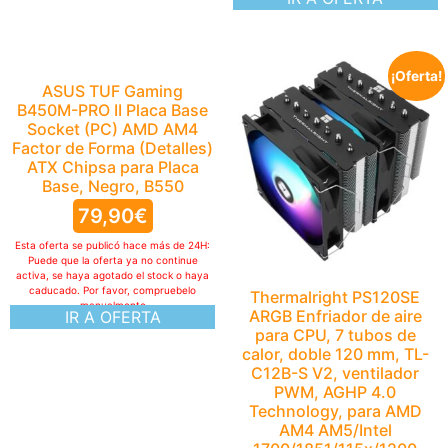
¡Oferta!
ASUS TUF Gaming
B450M-PRO II Placa Base
Socket (PC) AMD AM4
Factor de Forma (Detalles)
ATX Chipsa para Placa
Base, Negro, B550
79,90
€
Esta oferta se publicó hace más de 24H:
Puede que la oferta ya no continue
activa, se haya agotado el stock o haya
caducado. Por favor, compruebelo
Thermalright PS120SE
manualmente
ARGB Enfriador de aire
IR A OFERTA
para CPU, 7 tubos de
calor, doble 120 mm, TL-
C12B-S V2, ventilador
PWM, AGHP 4.0
Technology, para AMD
AM4 AM5/Intel