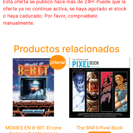
Esta oferta se publicó hace más de 24H: Puede que la
oferta ya no continue activa, se haya agotado el stock
o haya caducado. Por favor, compruébelo
manualmente.
Productos relacionados
¡Oferta!
MOVIES EN 8-BIT: El cine
The SNES Pixel Book