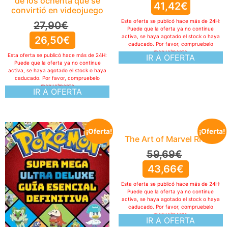
de los ochenta que se
41,42
€
convirtió en videojuego
Esta oferta se publicó hace más de 24H:
27,90
€
Puede que la oferta ya no continue
activa, se haya agotado el stock o haya
26,50
€
caducado. Por favor, compruebelo
manualmente
Esta oferta se publicó hace más de 24H:
IR A OFERTA
Puede que la oferta ya no continue
activa, se haya agotado el stock o haya
caducado. Por favor, compruebelo
manualmente
IR A OFERTA
¡Oferta!
¡Oferta!
The Art of Marvel Rivals
59,69
€
43,66
€
Esta oferta se publicó hace más de 24H:
Puede que la oferta ya no continue
activa, se haya agotado el stock o haya
caducado. Por favor, compruebelo
manualmente
IR A OFERTA