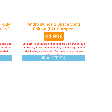
 FRAN
Andro Dunos 2 Space Song
.XONE
Edition (PAL Europeo)
44,90
€
Puede que
Esta oferta se publicó hace más de 24H: Puede que
agotado el
la oferta ya no continue activa, se haya agotado el
pruebelo
stock o haya caducado. Por favor, compruebelo
manualmente
IR A OFERTA