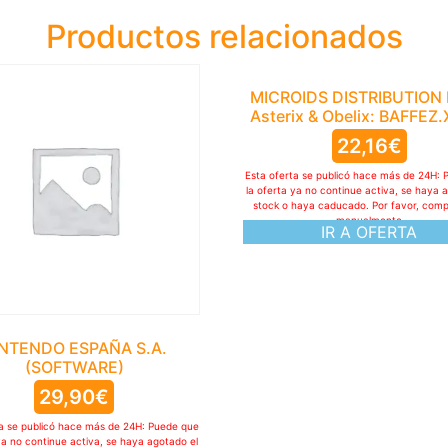
Productos relacionados
MICROIDS DISTRIBUTION
Asterix & Obelix: BAFFEZ
22,16
€
Esta oferta se publicó hace más de 24H: 
la oferta ya no continue activa, se haya 
stock o haya caducado. Por favor, com
manualmente
IR A OFERTA
NTENDO ESPAÑA S.A.
(SOFTWARE)
29,90
€
ta se publicó hace más de 24H: Puede que
ya no continue activa, se haya agotado el