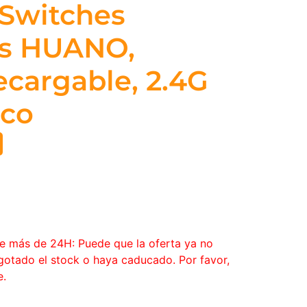
 Switches
s HUANO,
ecargable, 2.4G
nco
ce más de 24H: Puede que la oferta ya no
agotado el stock o haya caducado. Por favor,
e.