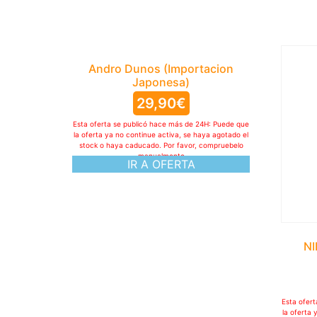
Andro Dunos (Importacion
Japonesa)
29,90
€
Esta oferta se publicó hace más de 24H: Puede que
la oferta ya no continue activa, se haya agotado el
stock o haya caducado. Por favor, compruebelo
manualmente
IR A OFERTA
NI
Esta ofer
la oferta 