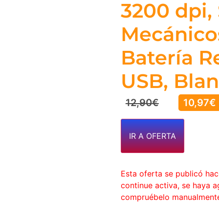
3200 dpi,
Mecánico
Batería R
USB, Bla
12,90
€
10,97
€
IR A OFERTA
Esta oferta se publicó ha
continue activa, se haya 
compruébelo manualment