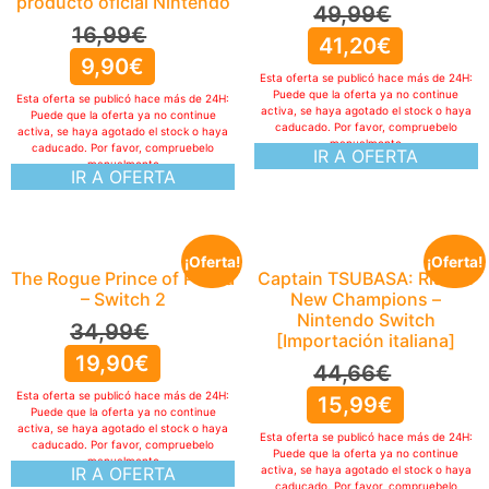
producto oficial Nintendo
49,99
€
16,99
€
41,20
€
9,90
€
Esta oferta se publicó hace más de 24H:
Puede que la oferta ya no continue
Esta oferta se publicó hace más de 24H:
activa, se haya agotado el stock o haya
Puede que la oferta ya no continue
caducado. Por favor, compruebelo
activa, se haya agotado el stock o haya
manualmente
caducado. Por favor, compruebelo
IR A OFERTA
manualmente
IR A OFERTA
¡Oferta!
¡Oferta!
The Rogue Prince of Persia
Captain TSUBASA: Rise of
– Switch 2
New Champions –
Nintendo Switch
34,99
€
[Importación italiana]
19,90
€
44,66
€
Esta oferta se publicó hace más de 24H:
15,99
€
Puede que la oferta ya no continue
activa, se haya agotado el stock o haya
Esta oferta se publicó hace más de 24H:
caducado. Por favor, compruebelo
Puede que la oferta ya no continue
manualmente
IR A OFERTA
activa, se haya agotado el stock o haya
caducado. Por favor, compruebelo