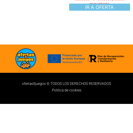
manualmente
IR A OFERTA
ofertasXjuegos © TODOS LOS DERECHOS RESERVADOS
Politica de cookies