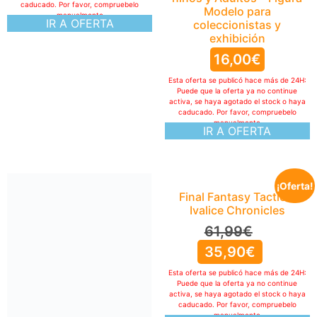
caducado. Por favor, compruebelo
Modelo para
manualmente
IR A OFERTA
coleccionistas y
exhibición
16,00
€
Esta oferta se publicó hace más de 24H:
Puede que la oferta ya no continue
activa, se haya agotado el stock o haya
caducado. Por favor, compruebelo
manualmente
IR A OFERTA
¡Oferta!
Final Fantasy Tactics:
Ivalice Chronicles
61,99
€
35,90
€
Esta oferta se publicó hace más de 24H:
Puede que la oferta ya no continue
activa, se haya agotado el stock o haya
caducado. Por favor, compruebelo
manualmente