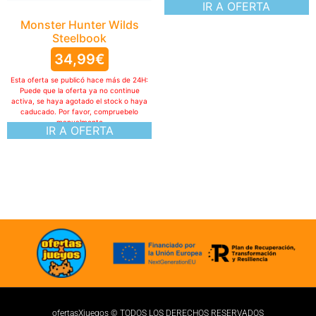
IR A OFERTA
Monster Hunter Wilds
Steelbook
34,99
€
Esta oferta se publicó hace más de 24H:
Puede que la oferta ya no continue
activa, se haya agotado el stock o haya
caducado. Por favor, compruebelo
manualmente
IR A OFERTA
ofertasXjuegos © TODOS LOS DERECHOS RESERVADOS