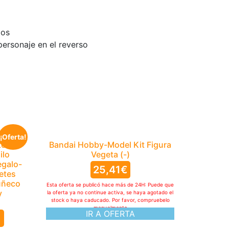
gos
 personaje en el reverso
¡Oferta!
ed –
Bandai Hobby-Model Kit Figura
ilo
Vegeta (-)
egalo-
25,41
€
etes
uñeco
Esta oferta se publicó hace más de 24H: Puede que
y
la oferta ya no continue activa, se haya agotado el
stock o haya caducado. Por favor, compruebelo
manualmente
IR A OFERTA