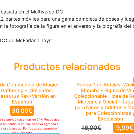
a basada en el Multiverso DC
 22 partes móviles para una gama completa de poses y jue
n la fotografía de la figura en el anverso y la biografía del
o DC de McFarlane Toys
Productos relacionados
de Commander de Magic:
Funko Pop! Movies: Wick
 Gathering – Cimientos:
Elphaba – Figura de Vin
llasaurus Rex (Versión en
Coleccionable – Idea de R
Español)
Mercancia Oficial – Jugu
para Niños y Adultos – M
30,00
€
para Coleccionistas 
Exposición
ta se publicó hace más de 24H: Puede que
ya no continue activa, se haya agotado el
16,00
€
9,99
€
haya caducado. Por favor, compruebelo
manualmente