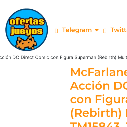
Telegram
Twitt
cción DC Direct Comic con Figura Superman (Rebirth) Mul
McFarlane
Acción D
con Figu
(Rebirth)
TM15843, 