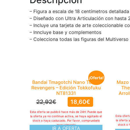
– Figura a escala de 18 centímetros detallad
– Diseñado con Ultra Articulación con hasta
– Incluye una tarjeta de arte coleccionable co
– Inncluye base y complementos
– Colecciona todas las figuras del Multivers
¡Oferta!
Bandai Tmagotchi Nano Tokyo
Mazo 
Revengers – Edición Tokkofuku
The
NT81331
Arro
22,92
€
18,60
€
Esta oferta se publicó hace más de 24H: Puede que
Esta ofer
la oferta ya no continue activa, se haya agotado el
la oferta 
stock o haya caducado. Por favor, compruebelo
stock o 
manualmente
IR A OFERTA