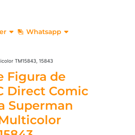
er
Whatsapp
ticolor TM15843, 15843
 Figura de
C Direct Comic
ra Superman
 Multicolor
15843