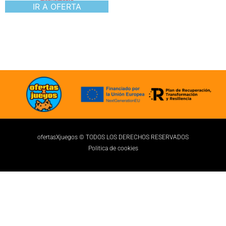
manualmente
IR A OFERTA
ofertasXjuegos © TODOS LOS DERECHOS RESERVADOS
Politica de cookies