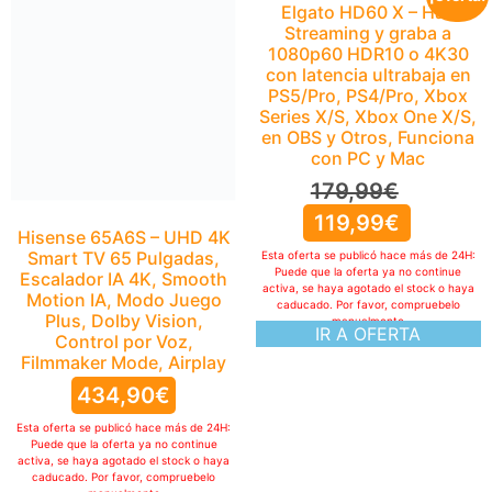
Elgato HD60 X – Haz
Streaming y graba a
1080p60 HDR10 o 4K30
con latencia ultrabaja en
PS5/Pro, PS4/Pro, Xbox
Series X/S, Xbox One X/S,
en OBS y Otros, Funciona
con PC y Mac
179,99
€
119,99
€
Hisense 65A6S – UHD 4K
Smart TV 65 Pulgadas,
Esta oferta se publicó hace más de 24H:
Puede que la oferta ya no continue
Escalador IA 4K, Smooth
activa, se haya agotado el stock o haya
Motion IA, Modo Juego
caducado. Por favor, compruebelo
Plus, Dolby Vision,
manualmente
IR A OFERTA
Control por Voz,
Filmmaker Mode, Airplay
434,90
€
Esta oferta se publicó hace más de 24H:
Puede que la oferta ya no continue
activa, se haya agotado el stock o haya
caducado. Por favor, compruebelo