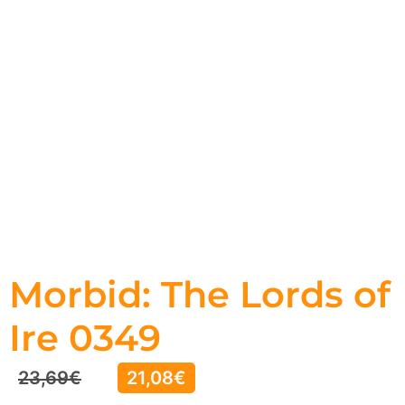
Morbid: The Lords of
Ire 0349
23,69
€
21,08
€