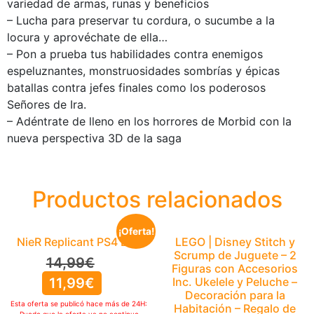
variedad de armas, runas y beneficios
– Lucha para preservar tu cordura, o sucumbe a la
locura y aprovéchate de ella…
– Pon a prueba tus habilidades contra enemigos
espeluznantes, monstruosidades sombrías y épicas
batallas contra jefes finales como los poderosos
Señores de Ira.
– Adéntrate de lleno en los horrores de Morbid con la
nueva perspectiva 3D de la saga
Productos relacionados
¡Oferta!
NieR Replicant PS4 ESP
LEGO | Disney Stitch y
Scrump de Juguete – 2
14,99
€
Figuras con Accesorios
11,99
€
Inc. Ukelele y Peluche –
Decoración para la
Esta oferta se publicó hace más de 24H:
Habitación – Regalo de