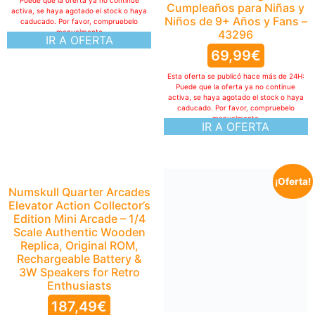
Puede que la oferta ya no continue
Cumpleaños para Niñas y
activa, se haya agotado el stock o haya
Niños de 9+ Años y Fans –
caducado. Por favor, compruebelo
manualmente
43296
IR A OFERTA
69,99
€
Esta oferta se publicó hace más de 24H:
Puede que la oferta ya no continue
activa, se haya agotado el stock o haya
caducado. Por favor, compruebelo
manualmente
IR A OFERTA
¡Oferta!
Numskull Quarter Arcades
Elevator Action Collector’s
Edition Mini Arcade – 1/4
Scale Authentic Wooden
Replica, Original ROM,
Rechargeable Battery &
3W Speakers for Retro
Enthusiasts
187,49
€