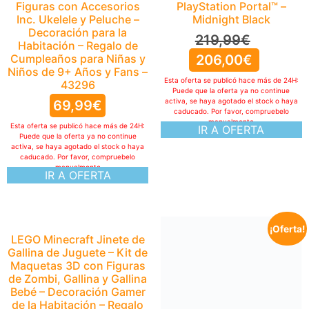
Figuras con Accesorios
PlayStation Portal™ –
Inc. Ukelele y Peluche –
Midnight Black
Decoración para la
219,99
€
Habitación – Regalo de
Cumpleaños para Niñas y
206,00
€
Niños de 9+ Años y Fans –
Esta oferta se publicó hace más de 24H:
43296
Puede que la oferta ya no continue
activa, se haya agotado el stock o haya
69,99
€
caducado. Por favor, compruebelo
manualmente
Esta oferta se publicó hace más de 24H:
IR A OFERTA
Puede que la oferta ya no continue
activa, se haya agotado el stock o haya
caducado. Por favor, compruebelo
manualmente
IR A OFERTA
¡Oferta!
LEGO Minecraft Jinete de
DYNASTY WARRIORS:
Gallina de Juguete – Kit de
ORIGINS – TREASURE BOX
Maquetas 3D con Figuras
EDITION (PS5)
de Zombi, Gallina y Gallina
139,99
€
Bebé – Decoración Gamer
de la Habitación – Regalo
118,33
€