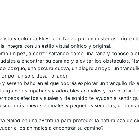
lista y colorida Fluye con Naiad por un misterioso río e in
 íntegra con un estilo visual onírico y original.
omo un pez, a correr saltando como una rana y conoce a 
yúdales a encontrar su camino y a evitar los obstáculos. Na
 bosque, una oscura cueva, un alegre arroyo, un tranquilo
or por un solo desarrollador.
 y sereno baño en el que podrás explorar un tranquilo río 
 Juega con simpáticos y adorables animales y haz brotar flo
 hermosos efectos visuales y de sonido te ayudan a sentir q
 descubrirás nuevos animales y pequeños secretos, con un 
ña Naiad en una aventura para proteger la naturaleza de c
ayudar a los animales a encontrar su camino?