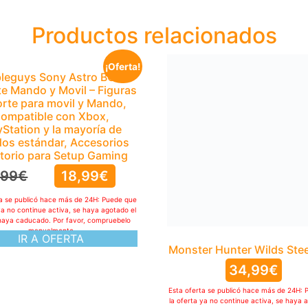
Productos relacionados
¡Oferta!
leguys Sony Astro BOT
e Mando y Movil – Figuras
rte para movil y Mando,
ompatible con Xbox,
yStation y la mayoría de
os estándar, Accesorios
itorio para Setup Gaming
,99
€
18,99
€
ta se publicó hace más de 24H: Puede que
ya no continue activa, se haya agotado el
haya caducado. Por favor, compruebelo
manualmente
IR A OFERTA
Monster Hunter Wilds Ste
34,99
€
Esta oferta se publicó hace más de 24H: 
la oferta ya no continue activa, se haya 