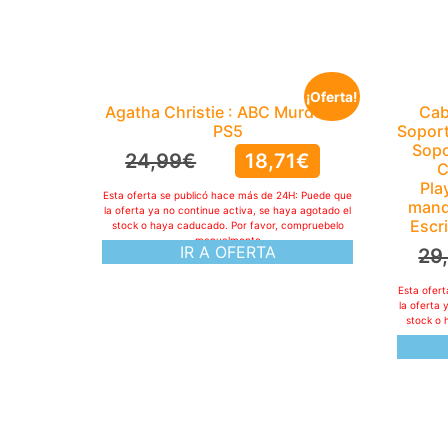
¡Oferta!
Agatha Christie : ABC Murders –
Cab
PS5
Soport
Sopo
24,99
€
18,71
€
C
Pla
Esta oferta se publicó hace más de 24H: Puede que
mand
la oferta ya no continue activa, se haya agotado el
Escr
stock o haya caducado. Por favor, compruebelo
manualmente
IR A OFERTA
29
Esta ofer
la oferta 
stock o 