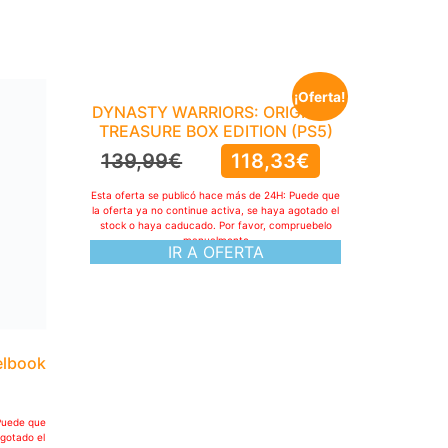
¡Oferta!
DYNASTY WARRIORS: ORIGINS –
TREASURE BOX EDITION (PS5)
139,99
€
118,33
€
Esta oferta se publicó hace más de 24H: Puede que
la oferta ya no continue activa, se haya agotado el
stock o haya caducado. Por favor, compruebelo
manualmente
IR A OFERTA
elbook
Puede que
agotado el