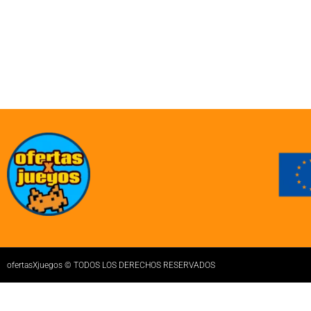
ofertasXjuegos © TODOS LOS DERECHOS RESERVADOS