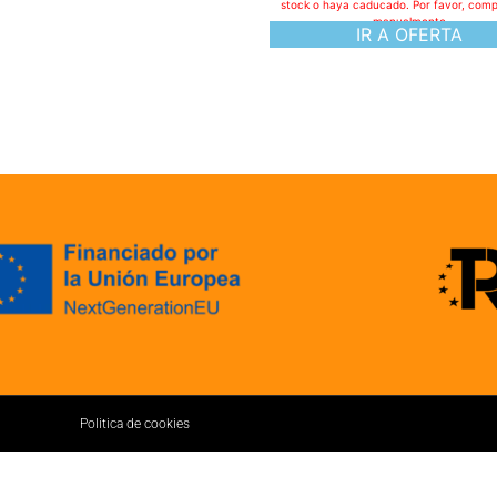
stock o haya caducado. Por favor, com
manualmente
IR A OFERTA
Politica de cookies