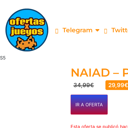
Telegram
Twitt
PS5
NAIAD – 
34,99
€
29,99
IR A OFERTA
Esta oferta se publicó ha