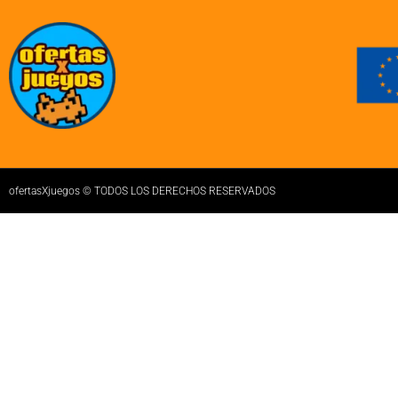
ofertasXjuegos © TODOS LOS DERECHOS RESERVADOS