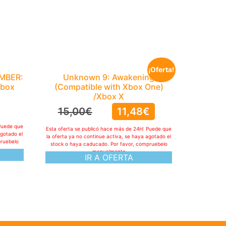
¡Oferta!
EMBER:
Unknown 9: Awakening
Xbox
(Compatible with Xbox One)
/Xbox X
15,00
€
11,48
€
Puede que
Esta oferta se publicó hace más de 24H: Puede que
agotado el
la oferta ya no continue activa, se haya agotado el
pruebelo
stock o haya caducado. Por favor, compruebelo
manualmente
IR A OFERTA