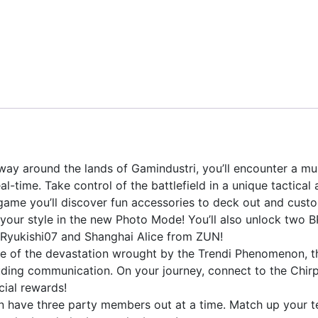
around the lands of Gamindustri, you’ll encounter a multi
-time. Take control of the battlefield in a unique tactical 
game you’ll discover fun accessories to deck out and cust
f your style in the new Photo Mode! You’ll also unlock tw
 Ryukishi07 and Shanghai Alice from ZUN!
e of the devastation wrought by the Trendi Phenomenon, th
cluding communication. On your journey, connect to the Chirp
cial rewards!
an have three party members out at a time. Match up your 