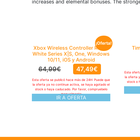
increases and elemental bonuses. The stronge
¡Oferta!
Xbox Wireless Controller Robot
Tim
White Series X|S, One, Windows
10/11, iOS y Android
64,99
€
47,49
€
Esta ofer
la oferta 
Esta oferta se publicó hace más de 24H: Puede que
stock o 
la oferta ya no continue activa, se haya agotado el
stock o haya caducado. Por favor, compruebelo
manualmente
IR A OFERTA