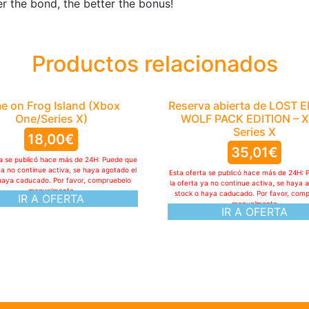
r the bond, the better the bonus!
Productos relacionados
e on Frog Island (Xbox
Reserva abierta de LOST 
One/Series X)
WOLF PACK EDITION – 
Series X
18,00
€
35,01
€
ta se publicó hace más de 24H: Puede que
ya no continue activa, se haya agotado el
Esta oferta se publicó hace más de 24H: 
haya caducado. Por favor, compruebelo
la oferta ya no continue activa, se haya 
manualmente
stock o haya caducado. Por favor, com
IR A OFERTA
manualmente
IR A OFERTA