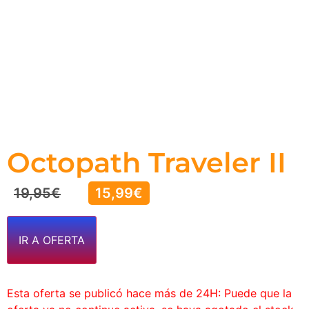
Octopath Traveler II
19,95
€
15,99
€
IR A OFERTA
Esta oferta se publicó hace más de 24H: Puede que la