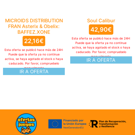
MICROIDS DISTRIBUTION
Soul Calibur
FRAN Asterix & Obelix:
42,90
€
BAFFEZ.XONE
Esta oferta se publicó hace más de 24H:
22,16
€
Puede que la oferta ya no continue
activa, se haya agotado el stock o haya
Esta oferta se publicó hace más de 24H:
caducado. Por favor, compruebelo
Puede que la oferta ya no continue
manualmente
activa, se haya agotado el stock o haya
IR A OFERTA
caducado. Por favor, compruebelo
manualmente
IR A OFERTA