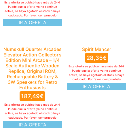
Esta oferta se publicó hace más de 24H:
Puede que la oferta ya no continue
activa, se haya agotado el stock o haya
caducado. Por favor, compruebelo
manualmente
IR A OFERTA
Numskull Quarter Arcades
Spirit Mancer
Elevator Action Collector’s
28,35
€
Edition Mini Arcade – 1/4
Scale Authentic Wooden
Esta oferta se publicó hace más de 24H:
Replica, Original ROM,
Puede que la oferta ya no continue
activa, se haya agotado el stock o haya
Rechargeable Battery &
caducado. Por favor, compruebelo
3W Speakers for Retro
manualmente
IR A OFERTA
Enthusiasts
187,49
€
Esta oferta se publicó hace más de 24H:
Puede que la oferta ya no continue
activa, se haya agotado el stock o haya
caducado. Por favor, compruebelo
manualmente
IR A OFERTA