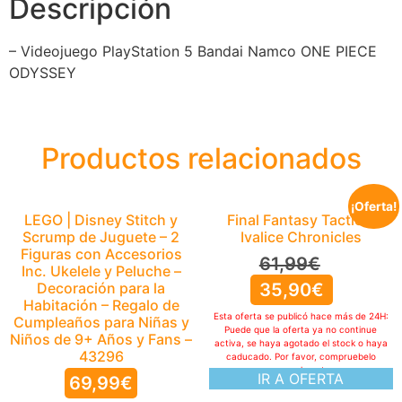
Descripción
– Videojuego PlayStation 5 Bandai Namco ONE PIECE
ODYSSEY
Productos relacionados
¡Oferta!
LEGO | Disney Stitch y
Final Fantasy Tactics:
Scrump de Juguete – 2
Ivalice Chronicles
Figuras con Accesorios
61,99
€
Inc. Ukelele y Peluche –
Decoración para la
35,90
€
Habitación – Regalo de
Esta oferta se publicó hace más de 24H:
Cumpleaños para Niñas y
Puede que la oferta ya no continue
Niños de 9+ Años y Fans –
activa, se haya agotado el stock o haya
43296
caducado. Por favor, compruebelo
manualmente
IR A OFERTA
69,99
€