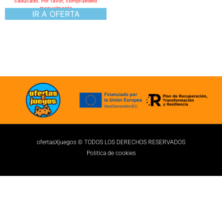
caducado. Por favor, compruebelo
manualmente
IR A OFERTA
ofertasXjuegos © TODOS LOS DERECHOS RESERVADOS
Politica de cookies