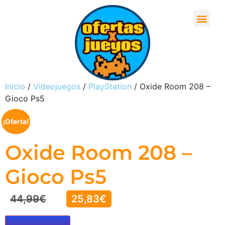
Inicio
/
Videojuegos
/
PlayStation
/ Oxide Room 208 –
Gioco Ps5
¡Oferta!
Oxide Room 208 –
Gioco Ps5
44,99
€
25,83
€