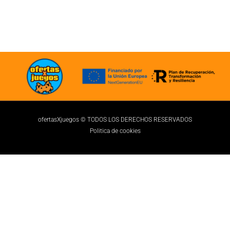
ofertasXjuegos © TODOS LOS DERECHOS RESERVADOS
Politica de cookies