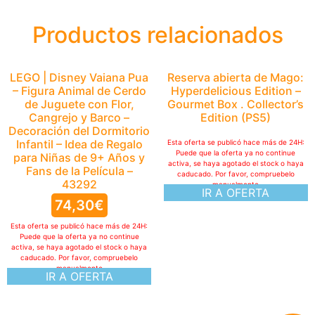
Productos relacionados
LEGO | Disney Vaiana Pua
Reserva abierta de Mago:
– Figura Animal de Cerdo
Hyperdelicious Edition –
de Juguete con Flor,
Gourmet Box . Collector’s
Cangrejo y Barco –
Edition (PS5)
Decoración del Dormitorio
Infantil – Idea de Regalo
Esta oferta se publicó hace más de 24H:
Puede que la oferta ya no continue
para Niñas de 9+ Años y
activa, se haya agotado el stock o haya
Fans de la Película –
caducado. Por favor, compruebelo
43292
manualmente
IR A OFERTA
74,30
€
Esta oferta se publicó hace más de 24H:
Puede que la oferta ya no continue
activa, se haya agotado el stock o haya
caducado. Por favor, compruebelo
manualmente
IR A OFERTA