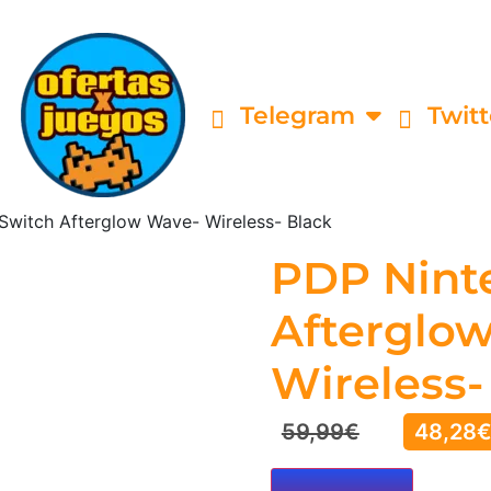
Telegram
Twitt
Switch Afterglow Wave- Wireless- Black
PDP Nint
Afterglo
Wireless-
59,99
€
48,28