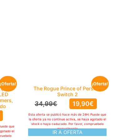
¡Oferta!
¡Oferta!
mpara
The Rogue Prince of Persia –
 LED
Switch 2
amers,
34,99
€
19,90
€
ndo
Esta oferta se publicó hace más de 24H: Puede que
la oferta ya no continue activa, se haya agotado el
stock o haya caducado. Por favor, compruebelo
Puede que
manualmente
agotado el
IR A OFERTA
pruebelo