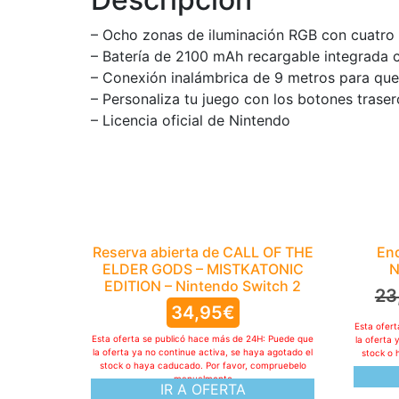
– Ocho zonas de iluminación RGB con cuatro
– Batería de 2100 mAh recargable integrada 
– Conexión inalámbrica de 9 metros para qu
– Personaliza tu juego con los botones tras
– Licencia oficial de Nintendo
Reserva abierta de CALL OF THE
En
ELDER GODS – MISTKATONIC
N
EDITION – Nintendo Switch 2
23
34,95
€
Esta ofer
Esta oferta se publicó hace más de 24H: Puede que
la oferta 
la oferta ya no continue activa, se haya agotado el
stock o 
stock o haya caducado. Por favor, compruebelo
manualmente
IR A OFERTA