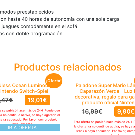
 modos preestablecidos
con hasta 40 horas de autonomía con una sola carga
e juegues cómodamente en el sofá
eros con doble programación
Productos relacionados
¡Oferta!
dless Ocean Luminous,
Paladone Super Mario Lá
intendo Switch-Spiel
Caparazón Verde – Luz
decorativa, regalo para g
,47
€
19,01
€
producto oficial Ninte
16,99
€
9,90
€
ta se publicó hace más de 24H: Puede que
ya no continue activa, se haya agotado el
haya caducado. Por favor, compruebelo
Esta oferta se publicó hace más de 24H: 
manualmente
IR A OFERTA
la oferta ya no continue activa, se haya 
stock o haya caducado. Por favor, com