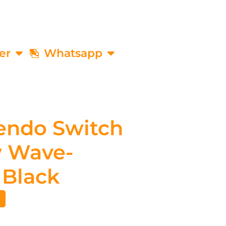
er
Whatsapp
endo Switch
w Wave-
 Black
€