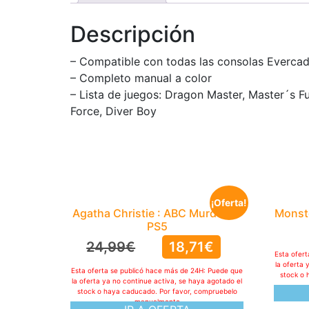
Descripción
– Compatible con todas las consolas Everca
– Completo manual a color
– Lista de juegos: Dragon Master, Master´s Fur
Force, Diver Boy
¡Oferta!
Agatha Christie : ABC Murders –
Monste
PS5
24,99
€
18,71
€
Esta ofer
la oferta 
Esta oferta se publicó hace más de 24H: Puede que
stock o 
la oferta ya no continue activa, se haya agotado el
stock o haya caducado. Por favor, compruebelo
manualmente