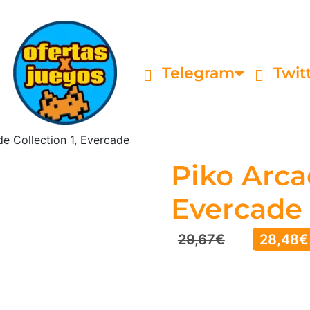
Telegram
Twit
e Collection 1, Evercade
Piko Arca
Evercade
29,67
€
28,48
€