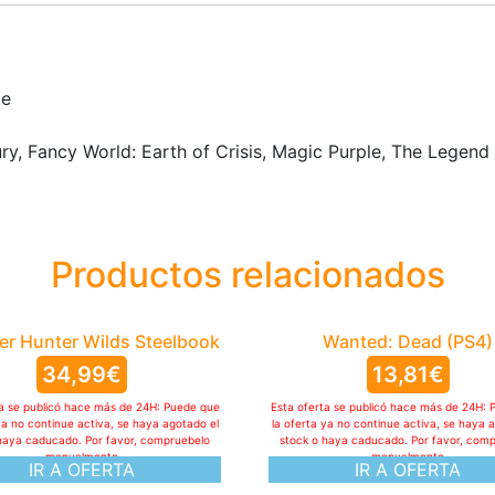
de
y, Fancy World: Earth of Crisis, Magic Purple, The Legend o
Productos relacionados
r Hunter Wilds Steelbook
Wanted: Dead (PS4)
34,99
€
13,81
€
ta se publicó hace más de 24H: Puede que
Esta oferta se publicó hace más de 24H: 
ya no continue activa, se haya agotado el
la oferta ya no continue activa, se haya 
haya caducado. Por favor, compruebelo
stock o haya caducado. Por favor, com
manualmente
manualmente
IR A OFERTA
IR A OFERTA