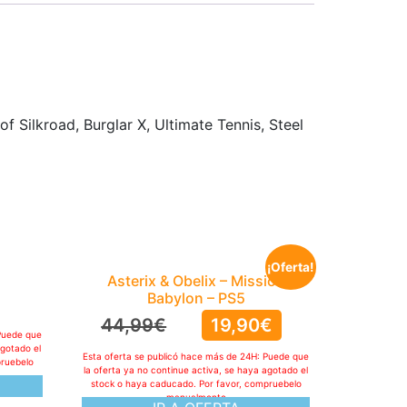
f Silkroad, Burglar X, Ultimate Tennis, Steel
¡Oferta!
Asterix & Obelix – Mission
Babylon – PS5
44,99
€
19,90
€
Puede que
agotado el
Esta oferta se publicó hace más de 24H: Puede que
pruebelo
la oferta ya no continue activa, se haya agotado el
stock o haya caducado. Por favor, compruebelo
manualmente