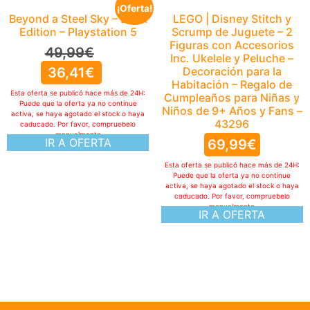
¡Oferta!
Beyond a Steel Sky – Book
LEGO | Disney Stitch y
Edition – Playstation 5
Scrump de Juguete – 2
Figuras con Accesorios
49,99
€
Inc. Ukelele y Peluche –
36,41
€
Decoración para la
Habitación – Regalo de
Esta oferta se publicó hace más de 24H:
Cumpleaños para Niñas y
Puede que la oferta ya no continue
Niños de 9+ Años y Fans –
activa, se haya agotado el stock o haya
43296
caducado. Por favor, compruebelo
manualmente
IR A OFERTA
69,99
€
Esta oferta se publicó hace más de 24H:
Puede que la oferta ya no continue
activa, se haya agotado el stock o haya
caducado. Por favor, compruebelo
manualmente
IR A OFERTA