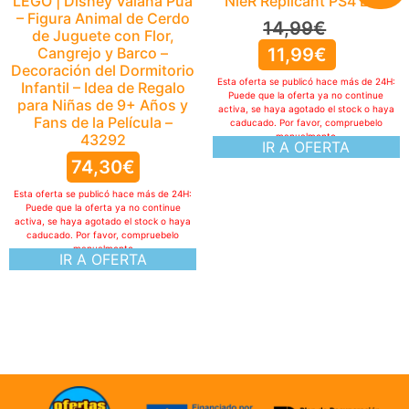
LEGO | Disney Vaiana Pua
NieR Replicant PS4 ESP
– Figura Animal de Cerdo
14,99
€
de Juguete con Flor,
Cangrejo y Barco –
11,99
€
Decoración del Dormitorio
Esta oferta se publicó hace más de 24H:
Infantil – Idea de Regalo
Puede que la oferta ya no continue
para Niñas de 9+ Años y
activa, se haya agotado el stock o haya
Fans de la Película –
caducado. Por favor, compruebelo
43292
manualmente
IR A OFERTA
74,30
€
Esta oferta se publicó hace más de 24H:
Puede que la oferta ya no continue
activa, se haya agotado el stock o haya
caducado. Por favor, compruebelo
manualmente
IR A OFERTA