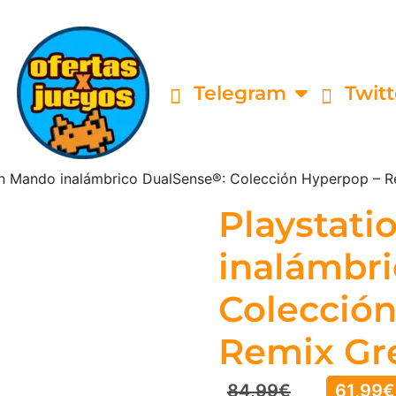
Telegram
Twitt
on Mando inalámbrico DualSense®: Colección Hyperpop – 
Playstat
inalámbr
Colecció
Remix Gr
84,99
€
61,99
€