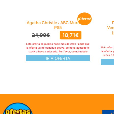
¡Oferta!
Agatha Christie : ABC Murders –
D
PS5
Ven
24,99
€
18,71
€
Esta oferta se publicó hace más de 24H: Puede que
Esta ofer
la oferta ya no continue activa, se haya agotado el
la oferta 
stock o haya caducado. Por favor, compruebelo
stock o 
manualmente
IR A OFERTA