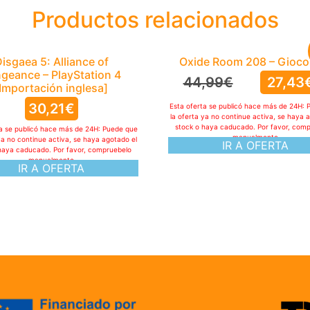
Productos relacionados
isgaea 5: Alliance of
Oxide Room 208 – Gioco
geance – PlayStation 4
44,99
€
27,43
[Importación inglesa]
30,21
€
Esta oferta se publicó hace más de 24H: 
la oferta ya no continue activa, se haya 
stock o haya caducado. Por favor, com
ta se publicó hace más de 24H: Puede que
manualmente
ya no continue activa, se haya agotado el
IR A OFERTA
haya caducado. Por favor, compruebelo
manualmente
IR A OFERTA