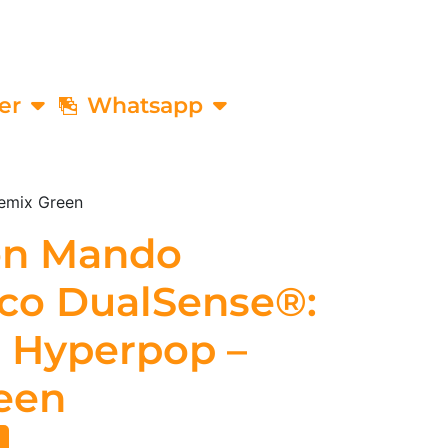
er
Whatsapp
Remix Green
ion Mando
ico DualSense®:
n Hyperpop –
een