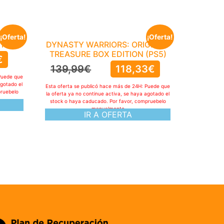
¡Oferta!
¡Oferta!
 Ps5
DYNASTY WARRIORS: ORIGINS –
TREASURE BOX EDITION (PS5)
€
139,99
€
118,33
€
Puede que
agotado el
Esta oferta se publicó hace más de 24H: Puede que
pruebelo
la oferta ya no continue activa, se haya agotado el
stock o haya caducado. Por favor, compruebelo
manualmente
IR A OFERTA