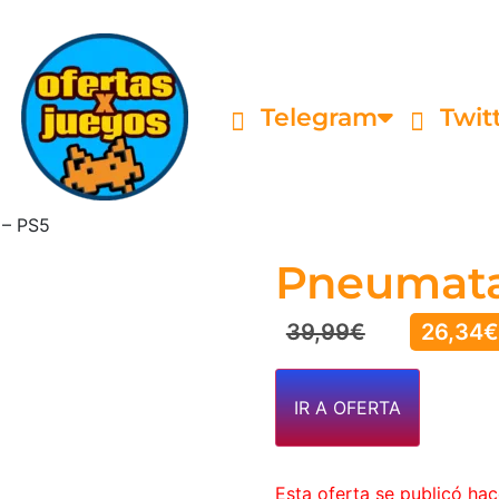
Telegram
Twit
 – PS5
Pneumata
39,99
€
26,34
€
IR A OFERTA
Esta oferta se publicó ha