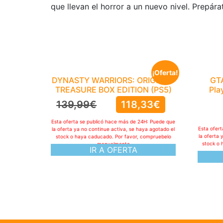
que llevan el horror a un nuevo nivel. Prepár
¡Oferta!
DYNASTY WARRIORS: ORIGINS –
GTA
TREASURE BOX EDITION (PS5)
Pla
139,99
€
118,33
€
Esta oferta se publicó hace más de 24H: Puede que
Esta ofer
la oferta ya no continue activa, se haya agotado el
la oferta 
stock o haya caducado. Por favor, compruebelo
stock o 
manualmente
IR A OFERTA