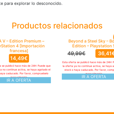
ate para explorar lo desconocido.
Productos relacionados
 V – Edition Premium –
Beyond a Steel Sky – B
yStation 4 [Importación
Edition – Playstation 
francesa]
49,99
€
36,41
14,49
€
Esta oferta se publicó hace más de 24H: 
ta se publicó hace más de 24H: Puede que
la oferta ya no continue activa, se haya 
ya no continue activa, se haya agotado el
stock o haya caducado. Por favor, com
haya caducado. Por favor, compruebelo
manualmente
IR A OFERTA
manualmente
IR A OFERTA