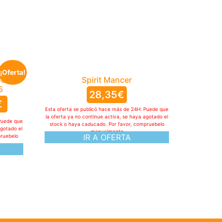
¡Oferta!
ook
Spirit Mancer
5
28,35
€
€
Esta oferta se publicó hace más de 24H: Puede que
la oferta ya no continue activa, se haya agotado el
Puede que
stock o haya caducado. Por favor, compruebelo
agotado el
manualmente
IR A OFERTA
pruebelo