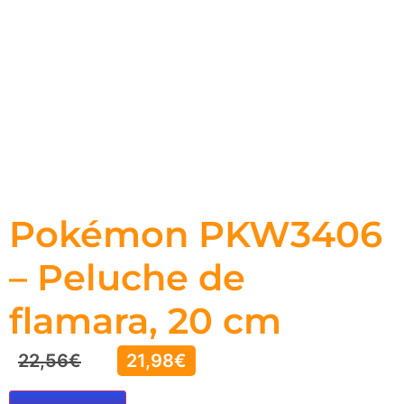
Pokémon PKW3406
– Peluche de
flamara, 20 cm
22,56
€
21,98
€