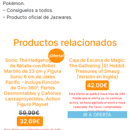
Pokémon.
– Consíguelos a todos.
– Producto oficial de Jazwares.
Productos relacionados
¡Oferta!
Sonic The Hedgehog Set
Caja de Escena de Magic:
de Batalla con Robot
The Gathering | El Hobbit:
Martillo de 23 cm y Figura
Treasures of Smaug
Sonic 6 cm de Jakks
(Versión en Inglés)
Pacific – Incluye Función
42,00
€
de Giro 360°, Partes
Desmontables y Cañones
Esta oferta se publicó hace más de 24H:
Lanzaproyectiles, Action
Puede que la oferta ya no continue
activa, se haya agotado el stock o haya
Figure Playset
caducado. Por favor, compruebelo
59,99
€
manualmente
IR A OFERTA
32,69
€
Esta oferta se publicó hace más de 24H: