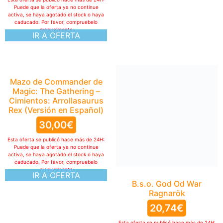
Puede que la oferta ya no continue
activa, se haya agotado el stock o haya
caducado. Por favor, compruebelo
manualmente
IR A OFERTA
Mazo de Commander de
Magic: The Gathering –
Cimientos: Arrollasaurus
Rex (Versión en Español)
30,00
€
Esta oferta se publicó hace más de 24H:
Puede que la oferta ya no continue
activa, se haya agotado el stock o haya
caducado. Por favor, compruebelo
manualmente
IR A OFERTA
B.s.o. God Od War
Ragnarök
20,74
€
Esta oferta se publicó hace más de 24H: