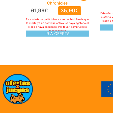
Chronicles
61,99
€
35,90
€
Esta ofer
la oferta 
Esta oferta se publicó hace más de 24H: Puede que
stock o 
la oferta ya no continue activa, se haya agotado el
stock o haya caducado. Por favor, compruebelo
manualmente
IR A OFERTA