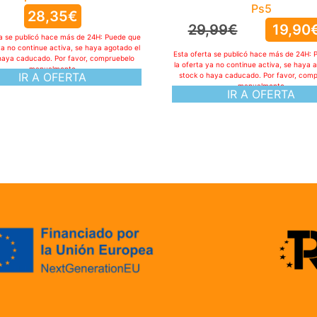
Ps5
28,35
€
29,99
€
19,90
ta se publicó hace más de 24H: Puede que
ya no continue activa, se haya agotado el
Esta oferta se publicó hace más de 24H: 
haya caducado. Por favor, compruebelo
la oferta ya no continue activa, se haya 
manualmente
IR A OFERTA
stock o haya caducado. Por favor, com
manualmente
IR A OFERTA