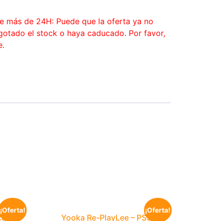
ce más de 24H: Puede que la oferta ya no
agotado el stock o haya caducado. Por favor,
e.
¡Oferta!
¡Oferta!
co Per
Yooka Re-PlayLee – PS5