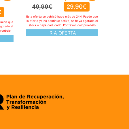
49,99
€
29,90
€
€
Esta oferta se publicó hace más de 24H: Puede que
la oferta ya no continue activa, se haya agotado el
Puede que
stock o haya caducado. Por favor, compruebelo
agotado el
manualmente
pruebelo
IR A OFERTA