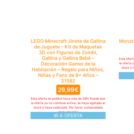
LEGO Minecraft Jinete de Gallina
Monste
de Juguete – Kit de Maquetas
3D con Figuras de Zombi,
Gallina y Gallina Bebé –
Esta ofer
Decoración Gamer de la
la oferta 
stock o 
Habitación – Regalo para Niños,
Niñas y Fans de 9+ Años –
21582
29,99
€
Esta oferta se publicó hace más de 24H: Puede que
la oferta ya no continue activa, se haya agotado el
stock o haya caducado. Por favor, compruebelo
manualmente
IR A OFERTA