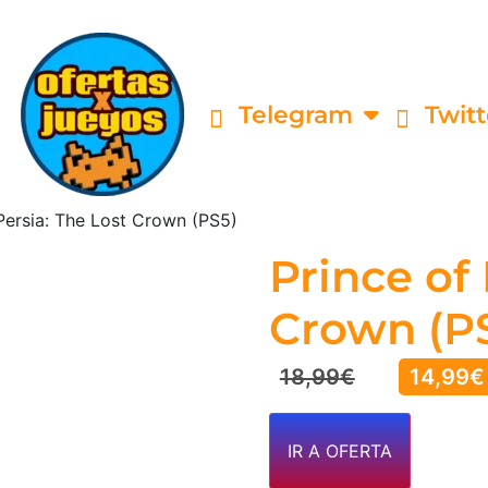
Telegram
Twitt
Persia: The Lost Crown (PS5)
Prince of 
Crown (P
18,99
€
14,99
€
IR A OFERTA