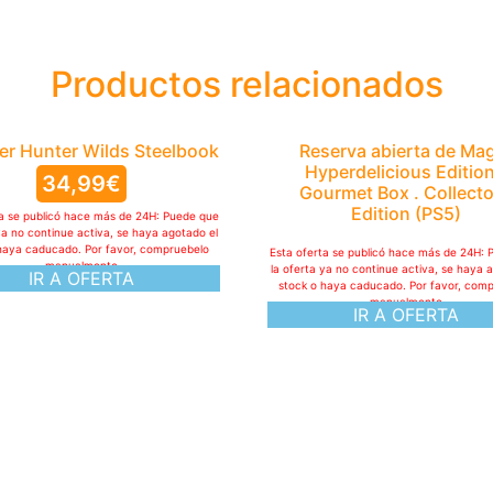
Productos relacionados
r Hunter Wilds Steelbook
Reserva abierta de Ma
Hyperdelicious Edition
34,99
€
Gourmet Box . Collecto
Edition (PS5)
ta se publicó hace más de 24H: Puede que
ya no continue activa, se haya agotado el
haya caducado. Por favor, compruebelo
Esta oferta se publicó hace más de 24H: 
manualmente
la oferta ya no continue activa, se haya 
IR A OFERTA
stock o haya caducado. Por favor, com
manualmente
IR A OFERTA