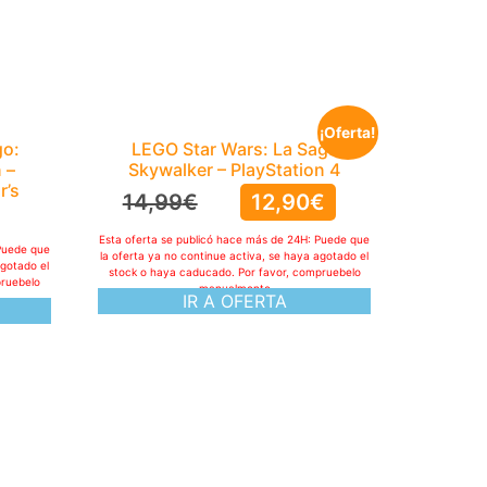
¡Oferta!
go:
LEGO Star Wars: La Saga
 –
Skywalker – PlayStation 4
r’s
14,99
€
12,90
€
Esta oferta se publicó hace más de 24H: Puede que
Puede que
la oferta ya no continue activa, se haya agotado el
agotado el
stock o haya caducado. Por favor, compruebelo
pruebelo
manualmente
IR A OFERTA