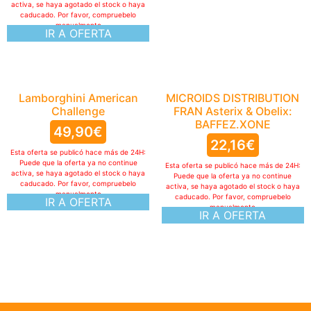
activa, se haya agotado el stock o haya
caducado. Por favor, compruebelo
manualmente
IR A OFERTA
Lamborghini American
MICROIDS DISTRIBUTION
Challenge
FRAN Asterix & Obelix:
BAFFEZ.XONE
49,90
€
22,16
€
Esta oferta se publicó hace más de 24H:
Puede que la oferta ya no continue
Esta oferta se publicó hace más de 24H:
activa, se haya agotado el stock o haya
Puede que la oferta ya no continue
caducado. Por favor, compruebelo
activa, se haya agotado el stock o haya
manualmente
caducado. Por favor, compruebelo
IR A OFERTA
manualmente
IR A OFERTA