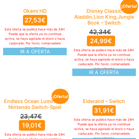
¡Oferta!
Okami HD
Disney Classic
Aladdin,Lion King,Jungle
27,53
€
Book – Switch
Esta oferta se publicó hace más de 24H:
42,34
€
Puede que la oferta ya no continue
activa, se haya agotado el stock o haya
24,99
€
caducado. Por favor, compruebelo
manualmente
Esta oferta se publicó hace más de 24H:
IR A OFERTA
Puede que la oferta ya no continue
activa, se haya agotado el stock o haya
caducado. Por favor, compruebelo
manualmente
IR A OFERTA
¡Oferta!
Endless Ocean Luminous,
Elderand – Switch
Nintendo Switch-Spiel
31,91
€
23,47
€
Esta oferta se publicó hace más de 24H:
19,01
€
Puede que la oferta ya no continue
activa, se haya agotado el stock o haya
caducado. Por favor, compruebelo
Esta oferta se publicó hace más de 24H:
manualmente
Puede que la oferta ya no continue