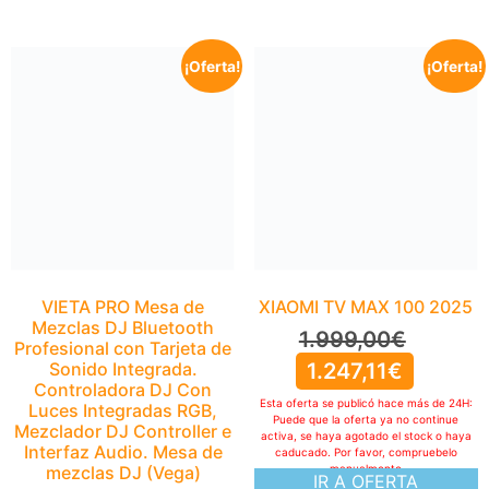
¡Oferta!
¡Oferta!
VIETA PRO Mesa de
Mezclas DJ Bluetooth
Profesional con Tarjeta de
Sonido Integrada.
Controladora DJ Con
Luces Integradas RGB,
Mezclador DJ Controller e
Interfaz Audio. Mesa de
mezclas DJ (Vega)
199,00
€
XIAOMI TV MAX 100 2025
99,99
€
1.999,00
€
Esta oferta se publicó hace más de 24H:
Puede que la oferta ya no continue
1.247,11
€
activa, se haya agotado el stock o haya
caducado. Por favor, compruebelo
Esta oferta se publicó hace más de 24H:
manualmente
IR A OFERTA
Puede que la oferta ya no continue
activa, se haya agotado el stock o haya
caducado. Por favor, compruebelo
manualmente
IR A OFERTA