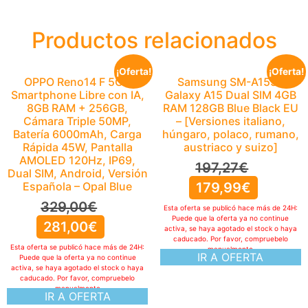
Productos relacionados
¡Oferta!
¡Oferta!
OPPO Reno14 F 5G –
Samsung SM-A155F
Smartphone Libre con IA,
Galaxy A15 Dual SIM 4GB
8GB RAM + 256GB,
RAM 128GB Blue Black EU
Cámara Triple 50MP,
– [Versiones italiano,
Batería 6000mAh, Carga
húngaro, polaco, rumano,
Rápida 45W, Pantalla
austriaco y suizo]
AMOLED 120Hz, IP69,
197,27
€
Dual SIM, Android, Versión
Española – Opal Blue
179,99
€
329,00
€
Esta oferta se publicó hace más de 24H:
Puede que la oferta ya no continue
281,00
€
activa, se haya agotado el stock o haya
caducado. Por favor, compruebelo
Esta oferta se publicó hace más de 24H:
manualmente
IR A OFERTA
Puede que la oferta ya no continue
activa, se haya agotado el stock o haya
caducado. Por favor, compruebelo
manualmente
IR A OFERTA