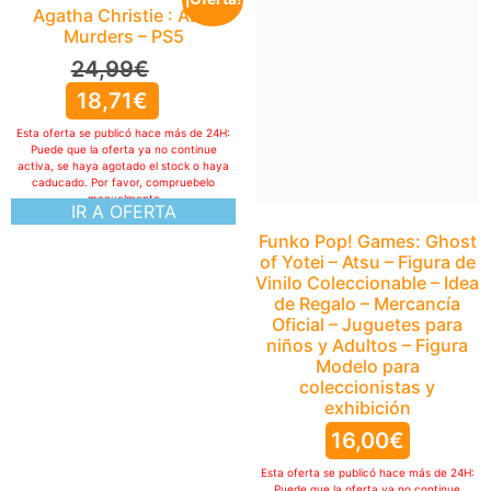
Agatha Christie : ABC
Murders – PS5
24,99
€
18,71
€
Esta oferta se publicó hace más de 24H:
Puede que la oferta ya no continue
activa, se haya agotado el stock o haya
caducado. Por favor, compruebelo
manualmente
IR A OFERTA
Funko Pop! Games: Ghost
of Yotei – Atsu – Figura de
Vinilo Coleccionable – Idea
de Regalo – Mercancía
Oficial – Juguetes para
niños y Adultos – Figura
Modelo para
coleccionistas y
exhibición
16,00
€
Esta oferta se publicó hace más de 24H:
Puede que la oferta ya no continue