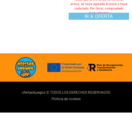
activa, se haya agotado el stock o haya
caducado. Por favor, compruebelo
manualmente
IR A OFERTA
ofertasXjuegos © TODOS LOS DERECHOS RESERVADOS
Politica de cookies