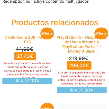
Redemption no incluye contenido multijugador.
Productos relacionados
¡Oferta!
¡Oferta!
Oxide Room 208 – Gioco
PlayStation 5 – Dispositivo
Ps5
de Uso a distancia
PlayStation Portal™ –
44,99
€
Midnight Black
27,43
€
219,99
€
Esta oferta se publicó hace más de 24H:
206,00
€
Puede que la oferta ya no continue
activa, se haya agotado el stock o haya
Esta oferta se publicó hace más de 24H:
caducado. Por favor, compruebelo
Puede que la oferta ya no continue
manualmente
IR A OFERTA
activa, se haya agotado el stock o haya
caducado. Por favor, compruebelo
manualmente
IR A OFERTA
¡Oferta!