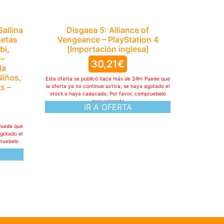
allina
Disgaea 5: Alliance of
uetas
Vengeance – PlayStation 4
bi,
[Importación inglesa]
 –
30,21
€
la
Niños,
Esta oferta se publicó hace más de 24H: Puede que
s –
la oferta ya no continue activa, se haya agotado el
stock o haya caducado. Por favor, compruebelo
manualmente
IR A OFERTA
Puede que
agotado el
pruebelo