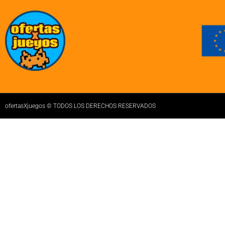
ofertasXjuegos © TODOS LOS DERECHOS RESERVADOS