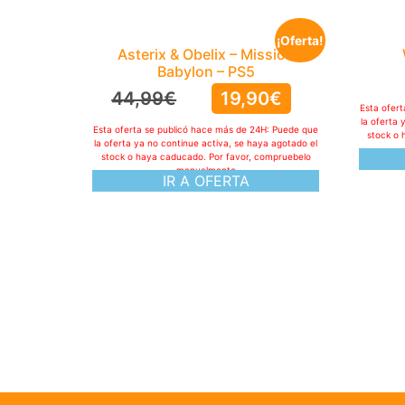
¡Oferta!
Asterix & Obelix – Mission
Babylon – PS5
44,99
€
19,90
€
Esta ofer
la oferta 
Esta oferta se publicó hace más de 24H: Puede que
stock o 
la oferta ya no continue activa, se haya agotado el
stock o haya caducado. Por favor, compruebelo
manualmente
IR A OFERTA