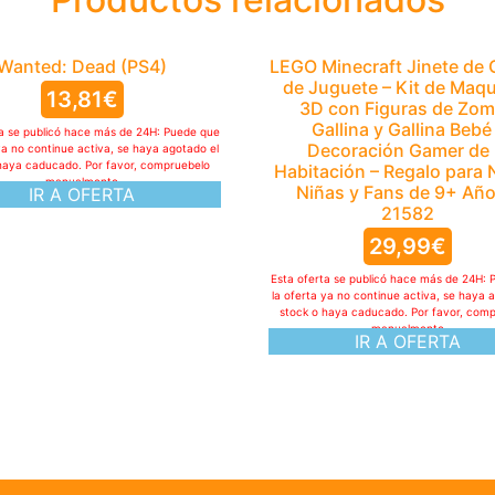
Wanted: Dead (PS4)
LEGO Minecraft Jinete de G
de Juguete – Kit de Maq
13,81
€
3D con Figuras de Zom
Gallina y Gallina Bebé
ta se publicó hace más de 24H: Puede que
Decoración Gamer de 
ya no continue activa, se haya agotado el
haya caducado. Por favor, compruebelo
Habitación – Regalo para 
manualmente
Niñas y Fans de 9+ Año
IR A OFERTA
21582
29,99
€
Esta oferta se publicó hace más de 24H: 
la oferta ya no continue activa, se haya 
stock o haya caducado. Por favor, com
manualmente
IR A OFERTA