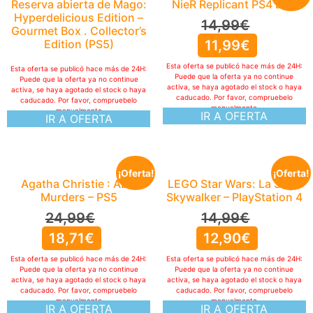
Reserva abierta de Mago:
NieR Replicant PS4 ESP
Hyperdelicious Edition –
14,99
€
Gourmet Box . Collector’s
Edition (PS5)
11,99
€
Esta oferta se publicó hace más de 24H:
Esta oferta se publicó hace más de 24H:
Puede que la oferta ya no continue
Puede que la oferta ya no continue
activa, se haya agotado el stock o haya
activa, se haya agotado el stock o haya
caducado. Por favor, compruebelo
caducado. Por favor, compruebelo
manualmente
manualmente
IR A OFERTA
IR A OFERTA
¡Oferta!
¡Oferta!
Agatha Christie : ABC
LEGO Star Wars: La Saga
Murders – PS5
Skywalker – PlayStation 4
24,99
€
14,99
€
18,71
€
12,90
€
Esta oferta se publicó hace más de 24H:
Esta oferta se publicó hace más de 24H:
Puede que la oferta ya no continue
Puede que la oferta ya no continue
activa, se haya agotado el stock o haya
activa, se haya agotado el stock o haya
caducado. Por favor, compruebelo
caducado. Por favor, compruebelo
manualmente
manualmente
IR A OFERTA
IR A OFERTA