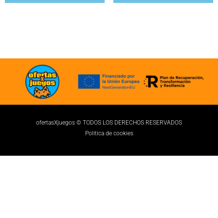
ofertasXjuegos © TODOS LOS DERECHOS RESERVADOS
Politica de cookies