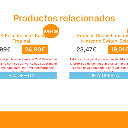
Productos relacionados
¡Oferta!
A Rescate en el Bosque
Endless Ocean Lumino
Tropical
Nintendo Switch-Spie
,99
€
24,90
€
23,47
€
19,01
ta se publicó hace más de 24H: Puede que
Esta oferta se publicó hace más de 24H: 
ya no continue activa, se haya agotado el
la oferta ya no continue activa, se haya 
haya caducado. Por favor, compruebelo
stock o haya caducado. Por favor, com
manualmente
manualmente
IR A OFERTA
IR A OFERTA