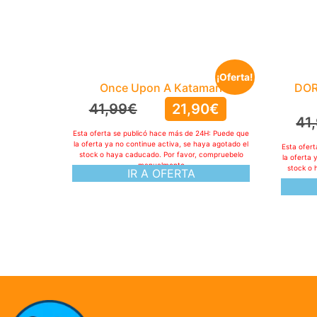
¡Oferta!
Once Upon A Katamari
DOR
41,99
€
21,90
€
41
Esta oferta se publicó hace más de 24H: Puede que
la oferta ya no continue activa, se haya agotado el
Esta ofer
stock o haya caducado. Por favor, compruebelo
la oferta 
manualmente
stock o 
IR A OFERTA