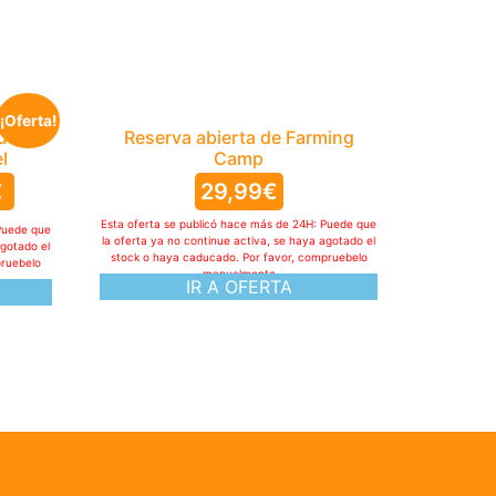
¡Oferta!
us,
Reserva abierta de Farming
l
Camp
€
29,99
€
Esta oferta se publicó hace más de 24H: Puede que
Puede que
la oferta ya no continue activa, se haya agotado el
agotado el
stock o haya caducado. Por favor, compruebelo
pruebelo
manualmente
IR A OFERTA