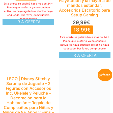
PlayStation y la mayoría de
Esta oferta se publicó hace más de 24H:
mandos estándar,
Puede que la oferta ya no continue
Accesorios Escritorio para
activa, se haya agotado el stock o haya
Setup Gaming
caducado. Por favor, compruebelo
manualmente
IR A OFERTA
29,99
€
18,99
€
Esta oferta se publicó hace más de 24H:
Puede que la oferta ya no continue
activa, se haya agotado el stock o haya
caducado. Por favor, compruebelo
manualmente
IR A OFERTA
¡Oferta!
LEGO | Disney Stitch y
Scrump de Juguete – 2
Figuras con Accesorios
Inc. Ukelele y Peluche –
Decoración para la
Habitación – Regalo de
Cumpleaños para Niñas y
Niños de 9+ Años y Fans –