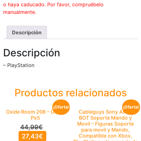
o haya caducado. Por favor, compruébelo
manualmente.
Descripción
Descripción
– PlayStation
Productos relacionados
¡Oferta!
¡Oferta!
Oxide Room 208 – Gioco
Cableguys Sony Astro
Ps5
BOT Soporte Mando y
Movil – Figuras Soporte
44,99
€
para movil y Mando,
27,43
€
Compatible con Xbox,