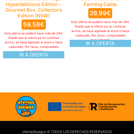
Farming Camp
29,99
€
Esta oferta se publicó hace más de 24H:
Puede que la oferta ya no continue
activa, se haya agotado el stock o haya
caducado. Por favor, compruebelo
manualmente
IR A OFERTA
ofertasXjuegos © TODOS LOS DERECHOS RESERVADOS
Politica de cookies