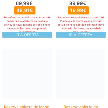
69,99
€
39,99
€
48,91
€
19,99
€
Esta oferta se publicó hace más de 24H:
Esta oferta se publicó hace más de 24H:
Puede que la oferta ya no continue
Puede que la oferta ya no continue
activa, se haya agotado el stock o haya
activa, se haya agotado el stock o haya
caducado. Por favor, compruebelo
caducado. Por favor, compruebelo
manualmente
manualmente
IR A OFERTA
IR A OFERTA
Reserva abierta de Mago:
Hyperdelicious Edition –
Gourmet Box. Collector’s
Edition (NSW)
59,58
€
Esta oferta se publicó hace más de 24H:
Puede que la oferta ya no continue
activa, se haya agotado el stock o haya
caducado. Por favor, compruebelo
manualmente
IR A OFERTA
Reserva abierta de