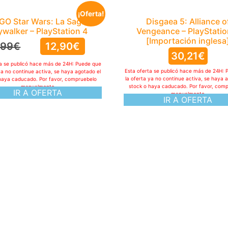
¡Oferta!
GO Star Wars: La Saga
Disgaea 5: Alliance o
ywalker – PlayStation 4
Vengeance – PlayStatio
[Importación inglesa
,99
€
12,90
€
30,21
€
ta se publicó hace más de 24H: Puede que
Esta oferta se publicó hace más de 24H: 
ya no continue activa, se haya agotado el
la oferta ya no continue activa, se haya 
haya caducado. Por favor, compruebelo
stock o haya caducado. Por favor, com
manualmente
IR A OFERTA
manualmente
IR A OFERTA