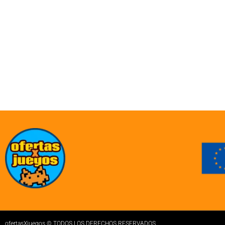
ofertasXjuegos © TODOS LOS DERECHOS RESERVADOS