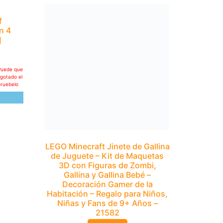
f
LEGO Minecraft Jinete de Gallina
n 4
de Juguete – Kit de Maquetas
]
3D con Figuras de Zombi,
Gallina y Gallina Bebé –
Decoración Gamer de la
Habitación – Regalo para Niños,
Puede que
Niñas y Fans de 9+ Años –
agotado el
pruebelo
21582
29,99
€
Esta oferta se publicó hace más de 24H: Puede que
la oferta ya no continue activa, se haya agotado el
stock o haya caducado. Por favor, compruebelo
manualmente
IR A OFERTA