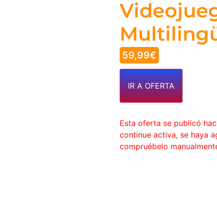
Videojueg
Multiling
59,99
€
IR A OFERTA
Esta oferta se publicó ha
continue activa, se haya 
compruébelo manualment