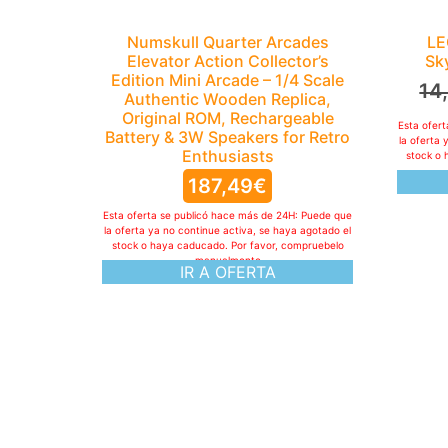
Numskull Quarter Arcades
LE
Elevator Action Collector’s
Sk
Edition Mini Arcade – 1/4 Scale
14
Authentic Wooden Replica,
Original ROM, Rechargeable
Esta ofer
Battery & 3W Speakers for Retro
la oferta 
Enthusiasts
stock o 
187,49
€
Esta oferta se publicó hace más de 24H: Puede que
la oferta ya no continue activa, se haya agotado el
stock o haya caducado. Por favor, compruebelo
manualmente
IR A OFERTA