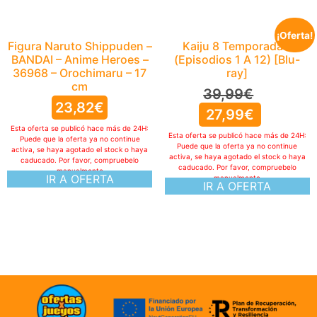
¡Oferta!
Figura Naruto Shippuden –
Kaiju 8 Temporada 1
BANDAI – Anime Heroes –
(Episodios 1 A 12) [Blu-
36968 – Orochimaru – 17
ray]
cm
39,99
€
23,82
€
27,99
€
Esta oferta se publicó hace más de 24H:
Esta oferta se publicó hace más de 24H:
Puede que la oferta ya no continue
Puede que la oferta ya no continue
activa, se haya agotado el stock o haya
activa, se haya agotado el stock o haya
caducado. Por favor, compruebelo
caducado. Por favor, compruebelo
manualmente
IR A OFERTA
manualmente
IR A OFERTA