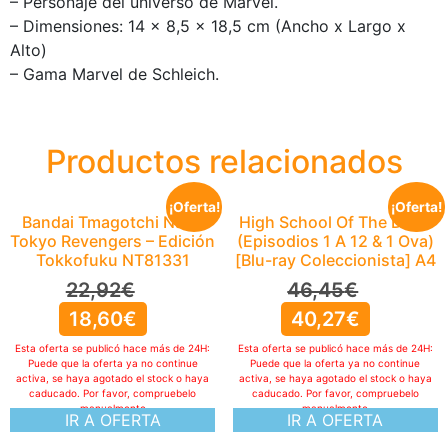
– Personaje del universo de Marvel.
– Dimensiones: 14 x 8,5 x 18,5 cm (Ancho x Largo x
Alto)
– Gama Marvel de Schleich.
Productos relacionados
¡Oferta!
¡Oferta!
Bandai Tmagotchi Nano
High School Of The Dead
Tokyo Revengers – Edición
(Episodios 1 A 12 & 1 Ova)
Tokkofuku NT81331
[Blu-ray Coleccionista] A4
22,92
€
46,45
€
18,60
€
40,27
€
Esta oferta se publicó hace más de 24H:
Esta oferta se publicó hace más de 24H:
Puede que la oferta ya no continue
Puede que la oferta ya no continue
activa, se haya agotado el stock o haya
activa, se haya agotado el stock o haya
caducado. Por favor, compruebelo
caducado. Por favor, compruebelo
manualmente
manualmente
IR A OFERTA
IR A OFERTA