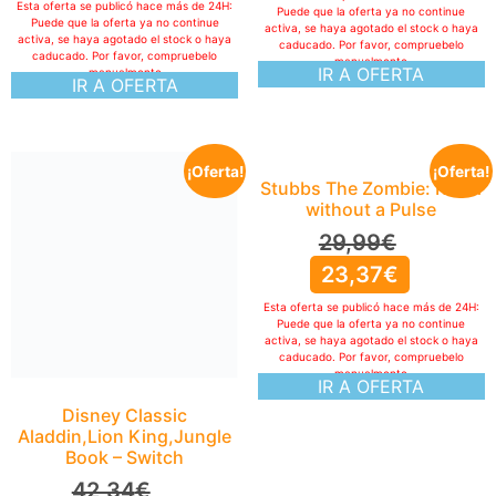
Esta oferta se publicó hace más de 24H:
Puede que la oferta ya no continue
Puede que la oferta ya no continue
activa, se haya agotado el stock o haya
activa, se haya agotado el stock o haya
caducado. Por favor, compruebelo
caducado. Por favor, compruebelo
manualmente
IR A OFERTA
manualmente
IR A OFERTA
¡Oferta!
¡Oferta!
Stubbs The Zombie: Rebel
without a Pulse
29,99
€
23,37
€
Esta oferta se publicó hace más de 24H:
Puede que la oferta ya no continue
activa, se haya agotado el stock o haya
caducado. Por favor, compruebelo
manualmente
IR A OFERTA
Disney Classic
Aladdin,Lion King,Jungle
Book – Switch
42,34
€