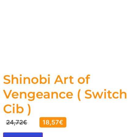
Shinobi Art of
Vengeance ( Switch
Cib )
24,72
€
18,57
€