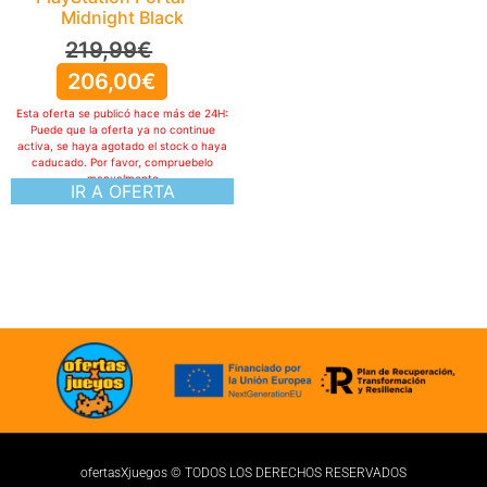
Midnight Black
219,99
€
206,00
€
Esta oferta se publicó hace más de 24H:
Puede que la oferta ya no continue
activa, se haya agotado el stock o haya
caducado. Por favor, compruebelo
manualmente
IR A OFERTA
ofertasXjuegos © TODOS LOS DERECHOS RESERVADOS