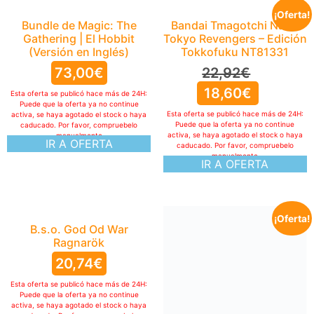
¡Oferta!
Bundle de Magic: The
Bandai Tmagotchi Nano
Gathering | El Hobbit
Tokyo Revengers – Edición
(Versión en Inglés)
Tokkofuku NT81331
73,00
€
22,92
€
18,60
€
Esta oferta se publicó hace más de 24H:
Puede que la oferta ya no continue
Esta oferta se publicó hace más de 24H:
activa, se haya agotado el stock o haya
Puede que la oferta ya no continue
caducado. Por favor, compruebelo
activa, se haya agotado el stock o haya
manualmente
IR A OFERTA
caducado. Por favor, compruebelo
manualmente
IR A OFERTA
¡Oferta!
B.s.o. God Od War
Ragnarök
20,74
€
Esta oferta se publicó hace más de 24H:
Puede que la oferta ya no continue
activa, se haya agotado el stock o haya