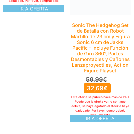
caducado. Por favor, compruebelo
manualmente
IR A OFERTA
Sonic The Hedgehog Set
de Batalla con Robot
Martillo de 23 cm y Figura
Sonic 6 cm de Jakks
Pacific – Incluye Función
de Giro 360°, Partes
Desmontables y Cañones
Lanzaproyectiles, Action
Figure Playset
59,99
€
32,69
€
Esta oferta se publicó hace más de 24H:
Puede que la oferta ya no continue
activa, se haya agotado el stock o haya
caducado. Por favor, compruebelo
manualmente
IR A OFERTA