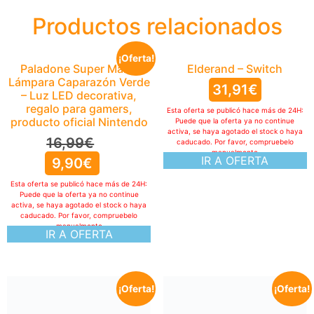
Productos relacionados
¡Oferta!
Paladone Super Mario
Elderand – Switch
Lámpara Caparazón Verde
31,91
€
– Luz LED decorativa,
regalo para gamers,
Esta oferta se publicó hace más de 24H:
producto oficial Nintendo
Puede que la oferta ya no continue
activa, se haya agotado el stock o haya
16,99
€
caducado. Por favor, compruebelo
manualmente
IR A OFERTA
9,90
€
Esta oferta se publicó hace más de 24H:
Puede que la oferta ya no continue
activa, se haya agotado el stock o haya
caducado. Por favor, compruebelo
manualmente
IR A OFERTA
¡Oferta!
¡Oferta!