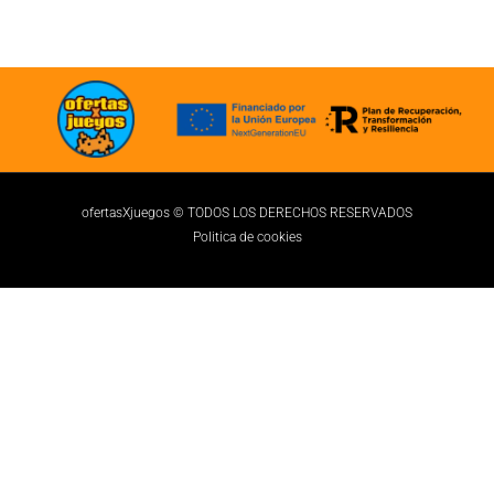
ofertasXjuegos © TODOS LOS DERECHOS RESERVADOS
Politica de cookies