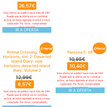
26,57
€
Esta oferta se publicó hace más de 24H:
Puede que la oferta ya no continue
activa, se haya agotado el stock o haya
caducado. Por favor, compruebelo
manualmente
IR A OFERTA
¡Oferta!
¡Oferta!
Animal Crossing: New
Persona 5: 08
Horizons, Vol. 2: Deserted
10,95
€
Island Diary: new
horizons-deserted island
10,40
€
diary: Volume 2
Esta oferta se publicó hace más de 24H:
12,99
€
Puede que la oferta ya no continue
activa, se haya agotado el stock o haya
8,57
€
caducado. Por favor, compruebelo
manualmente
IR A OFERTA
Esta oferta se publicó hace más de 24H:
Puede que la oferta ya no continue
activa, se haya agotado el stock o haya
caducado. Por favor, compruebelo
manualmente