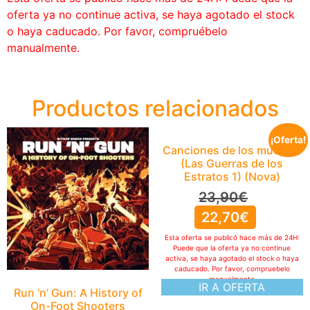
oferta ya no continue activa, se haya agotado el stock
o haya caducado. Por favor, compruébelo
manualmente.
Productos relacionados
¡Oferta!
Canciones de los muertos
(Las Guerras de los
Estratos 1) (Nova)
23,90
€
22,70
€
Esta oferta se publicó hace más de 24H:
Puede que la oferta ya no continue
activa, se haya agotado el stock o haya
caducado. Por favor, compruebelo
manualmente
IR A OFERTA
Run ‘n’ Gun: A History of
On-Foot Shooters