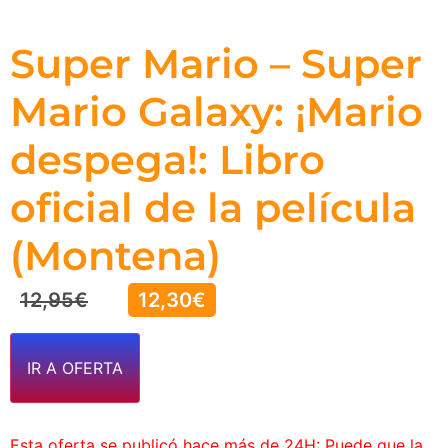
Super Mario – Super
Mario Galaxy: ¡Mario
despega!: Libro
oficial de la película
(Montena)
12,95
€
12,30
€
IR A OFERTA
Esta oferta se publicó hace más de 24H: Puede que la