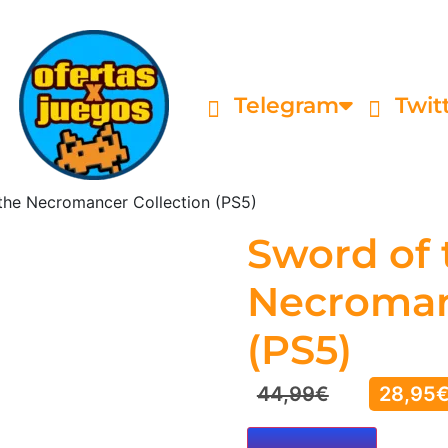
Telegram
Twit
the Necromancer Collection (PS5)
Sword of 
Necroman
(PS5)
44,99
€
28,95