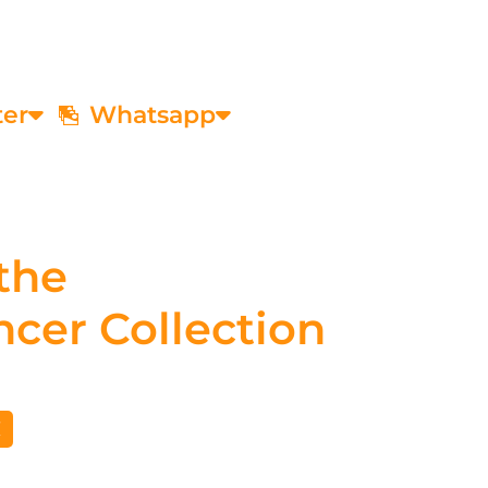
ter
Whatsapp
the
cer Collection
€