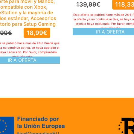
rte para movil y Mando,
139,99
€
118,3
ompatible con Xbox,
yStation y la mayoría de
Esta oferta se publicó hace más de 24H: 
os estándar, Accesorios
la oferta ya no continue activa, se haya 
itorio para Setup Gaming
stock o haya caducado. Por favor, com
manualmente
IR A OFERTA
,99
€
18,99
€
ta se publicó hace más de 24H: Puede que
ya no continue activa, se haya agotado el
haya caducado. Por favor, compruebelo
manualmente
IR A OFERTA