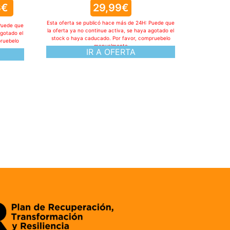
3
€
29,99
€
Esta oferta se publicó hace más de 24H: Puede que
Puede que
la oferta ya no continue activa, se haya agotado el
agotado el
stock o haya caducado. Por favor, compruebelo
pruebelo
manualmente
IR A OFERTA