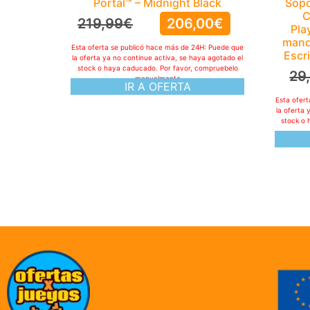
Portal™ – Midnight Black
Sopo
C
219,99
€
206,00
€
Pla
mand
Esta oferta se publicó hace más de 24H: Puede que
Escr
la oferta ya no continue activa, se haya agotado el
stock o haya caducado. Por favor, compruebelo
29
manualmente
IR A OFERTA
Esta ofer
la oferta 
stock o 