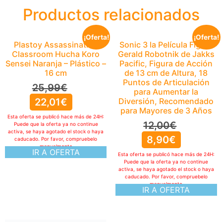
Productos relacionados
¡Oferta!
¡Oferta!
Plastoy Assassination
Sonic 3 la Película Figura
Classroom Hucha Koro
Gerald Robotnik de Jakks
Sensei Naranja – Plástico –
Pacific, Figura de Acción
16 cm
de 13 cm de Altura, 18
Puntos de Articulación
25,99
€
para Aumentar la
22,01
€
Diversión, Recomendado
para Mayores de 3 Años
Esta oferta se publicó hace más de 24H:
12,00
€
Puede que la oferta ya no continue
activa, se haya agotado el stock o haya
8,90
€
caducado. Por favor, compruebelo
manualmente
IR A OFERTA
Esta oferta se publicó hace más de 24H:
Puede que la oferta ya no continue
activa, se haya agotado el stock o haya
caducado. Por favor, compruebelo
manualmente
IR A OFERTA