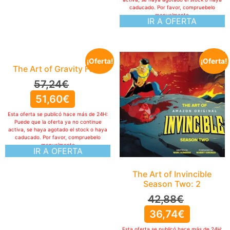
caducado. Por favor, compruebelo
manualmente
IR A OFERTA
¡Oferta!
¡Oferta!
The Art of Gravity Falls
57,24
€
51,60
€
Esta oferta se publicó hace más de 24H:
Puede que la oferta ya no continue
activa, se haya agotado el stock o haya
caducado. Por favor, compruebelo
manualmente
IR A OFERTA
The Art of Invincible
Season Two: 2
42,88
€
36,74
€
Esta oferta se publicó hace más de 24H: