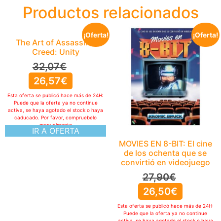
Productos relacionados
¡Oferta!
¡Oferta!
The Art of Assassin’s
Creed: Unity
32,07
€
26,57
€
Esta oferta se publicó hace más de 24H:
Puede que la oferta ya no continue
activa, se haya agotado el stock o haya
caducado. Por favor, compruebelo
manualmente
IR A OFERTA
MOVIES EN 8-BIT: El cine
de los ochenta que se
convirtió en videojuego
27,90
€
26,50
€
Esta oferta se publicó hace más de 24H:
Puede que la oferta ya no continue
activa, se haya agotado el stock o haya