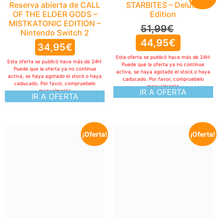
Reserva abierta de CALL
STARBITES – Deluxe
OF THE ELDER GODS –
Edition
MISTKATONIC EDITION –
51,99
€
Nintendo Switch 2
44,95
€
34,95
€
Esta oferta se publicó hace más de 24H:
Esta oferta se publicó hace más de 24H:
Puede que la oferta ya no continue
Puede que la oferta ya no continue
activa, se haya agotado el stock o haya
activa, se haya agotado el stock o haya
caducado. Por favor, compruebelo
caducado. Por favor, compruebelo
manualmente
IR A OFERTA
manualmente
IR A OFERTA
¡Oferta!
¡Oferta!