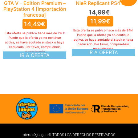
GTA V – Edition Premium –
NieR Replicant PS4 ESP
PlayStation 4 [Importación
14,99
€
francesa]
11,99
€
14,49
€
Esta oferta se publicó hace más de 24H:
Esta oferta se publicó hace más de 24H:
Puede que la oferta ya no continue
Puede que la oferta ya no continue
activa, se haya agotado el stock o haya
activa, se haya agotado el stock o haya
caducado. Por favor, compruebelo
caducado. Por favor, compruebelo
manualmente
IR A OFERTA
manualmente
IR A OFERTA
ofertasXjuegos © TODOS LOS DERECHOS RESERVADOS