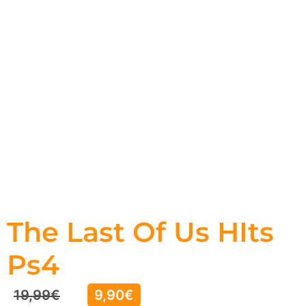
The Last Of Us HIts
Ps4
19,99
€
9,90
€