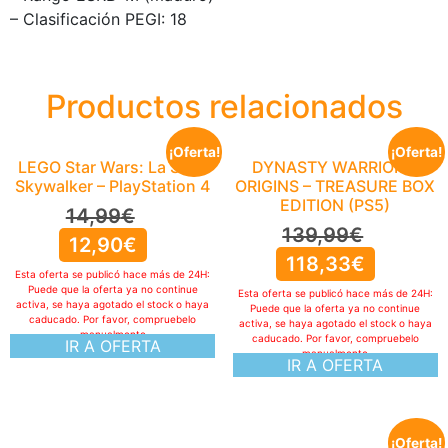
– Clasificación PEGI: 18
Productos relacionados
¡Oferta!
¡Oferta!
LEGO Star Wars: La Saga
DYNASTY WARRIORS:
Skywalker – PlayStation 4
ORIGINS – TREASURE BOX
EDITION (PS5)
14,99
€
139,99
€
12,90
€
118,33
€
Esta oferta se publicó hace más de 24H:
Puede que la oferta ya no continue
Esta oferta se publicó hace más de 24H:
activa, se haya agotado el stock o haya
Puede que la oferta ya no continue
caducado. Por favor, compruebelo
activa, se haya agotado el stock o haya
manualmente
caducado. Por favor, compruebelo
IR A OFERTA
manualmente
IR A OFERTA
¡Oferta!