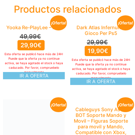
Productos relacionados
¡Oferta!
¡Oferta!
Yooka Re-PlayLee – PS5
Dark Atlas Infernum –
Gioco Per Ps5
49,99
€
29,99
€
29,90
€
19,90
€
Esta oferta se publicó hace más de 24H:
Puede que la oferta ya no continue
Esta oferta se publicó hace más de 24H:
activa, se haya agotado el stock o haya
Puede que la oferta ya no continue
caducado. Por favor, compruebelo
activa, se haya agotado el stock o haya
manualmente
caducado. Por favor, compruebelo
IR A OFERTA
manualmente
IR A OFERTA
¡Oferta!
¡Oferta!
Cableguys Sony Astro
BOT Soporte Mando y
Movil – Figuras Soporte
para movil y Mando,
Compatible con Xbox,