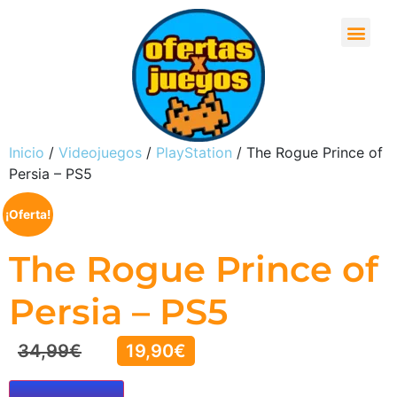
Inicio
/
Videojuegos
/
PlayStation
/ The Rogue Prince of
Persia – PS5
¡Oferta!
The Rogue Prince of
Persia – PS5
34,99
€
19,90
€