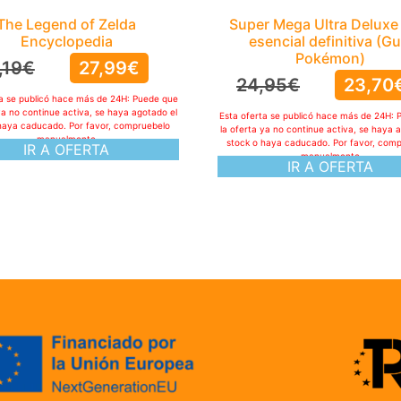
The Legend of Zelda
Super Mega Ultra Deluxe
Encyclopedia
esencial definitiva (Gu
Pokémon)
,19
€
27,99
€
24,95
€
23,70
ta se publicó hace más de 24H: Puede que
ya no continue activa, se haya agotado el
Esta oferta se publicó hace más de 24H: 
haya caducado. Por favor, compruebelo
la oferta ya no continue activa, se haya 
manualmente
stock o haya caducado. Por favor, com
IR A OFERTA
manualmente
IR A OFERTA