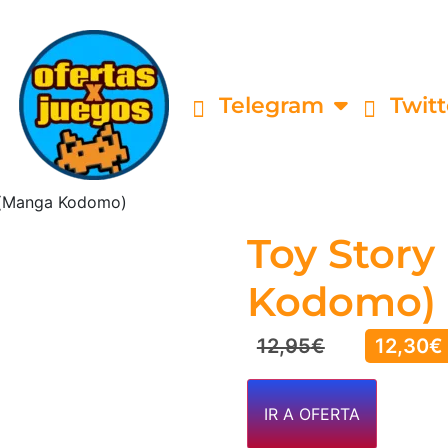
Telegram
Twitt
 (Manga Kodomo)
Toy Story
Kodomo)
12,95
€
12,30
€
IR A OFERTA