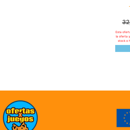
32
Esta ofer
la oferta 
stock o 