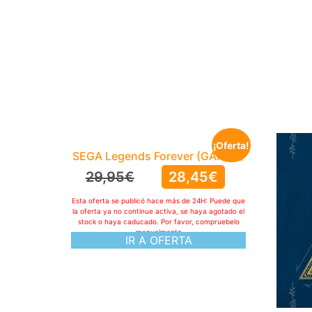
¡Oferta!
SEGA Legends Forever (GAMES)
29,95
€
28,45
€
Esta oferta se publicó hace más de 24H: Puede que
la oferta ya no continue activa, se haya agotado el
stock o haya caducado. Por favor, compruebelo
manualmente
IR A OFERTA