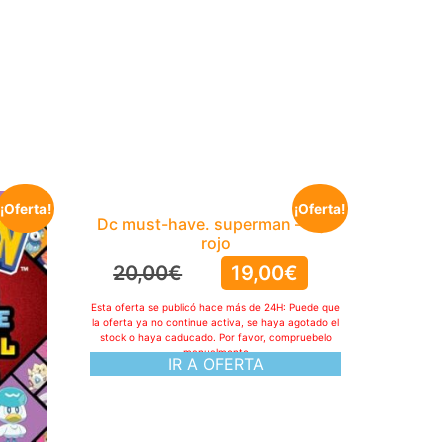
¡Oferta!
¡Oferta!
Dc must-have. superman – hijo
rojo
20,00
€
19,00
€
Esta oferta se publicó hace más de 24H: Puede que
la oferta ya no continue activa, se haya agotado el
stock o haya caducado. Por favor, compruebelo
manualmente
IR A OFERTA