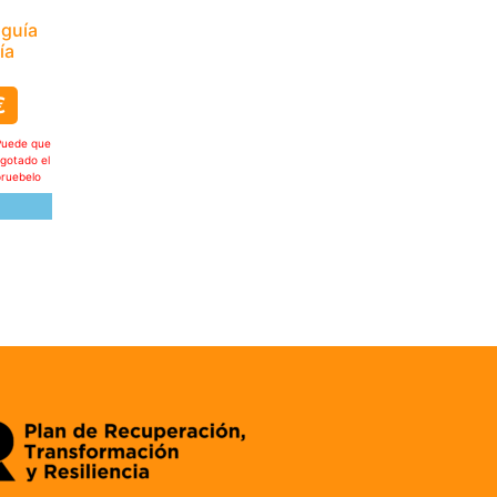
 guía
ía
€
Puede que
agotado el
pruebelo