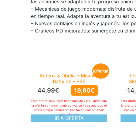
las acciones se adaptan a tu progreso único 
– Mecánicas de juego modernas: disfruta de u
en tiempo real. Adapta la aventura a tu estilo.
– Nuevos doblajes en inglés y japonés: ¡los p
– Gráficos HD mejorados: sumérgete en el imp
¡Oferta!
Asterix & Obelix – Mission
LE
Babylon – PS5
Sk
44,99
€
19,90
€
14
Esta oferta se publicó hace más de 24H: Puede que
Esta ofer
la oferta ya no continue activa, se haya agotado el
la oferta 
stock o haya caducado. Por favor, compruebelo
stock o 
manualmente
IR A OFERTA