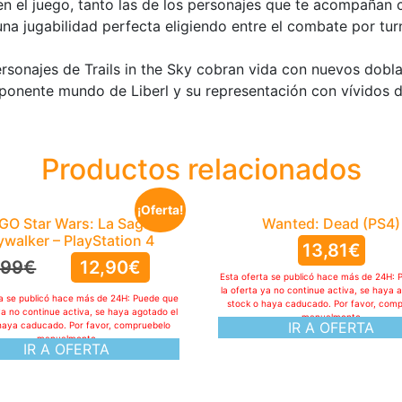
en el juego, tanto las de los personajes que te acompañan 
na jugabilidad perfecta eligiendo entre el combate por tu
ersonajes de Trails in the Sky cobran vida con nuevos dobla
onente mundo de Liberl y su representación con vívidos det
Productos relacionados
¡Oferta!
GO Star Wars: La Saga
Wanted: Dead (PS4)
ywalker – PlayStation 4
13,81
€
,99
€
12,90
€
Esta oferta se publicó hace más de 24H: 
la oferta ya no continue activa, se haya 
ta se publicó hace más de 24H: Puede que
stock o haya caducado. Por favor, com
ya no continue activa, se haya agotado el
manualmente
IR A OFERTA
haya caducado. Por favor, compruebelo
manualmente
IR A OFERTA