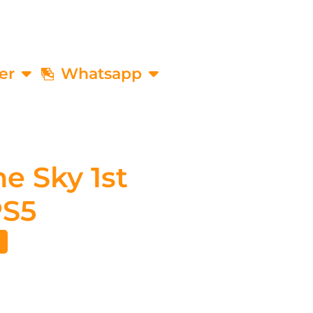
er
Whatsapp
he Sky 1st
PS5
€