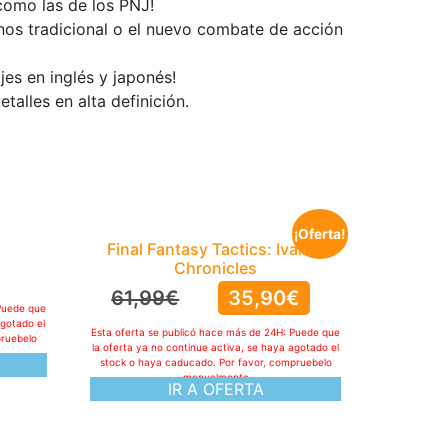
como las de los PNJ!
rnos tradicional o el nuevo combate de acción
jes en inglés y japonés!
alles en alta definición.
¡Oferta!
Final Fantasy Tactics: Ivalice
Chronicles
61,99
€
35,90
€
Puede que
agotado el
Esta oferta se publicó hace más de 24H: Puede que
pruebelo
la oferta ya no continue activa, se haya agotado el
stock o haya caducado. Por favor, compruebelo
manualmente
IR A OFERTA