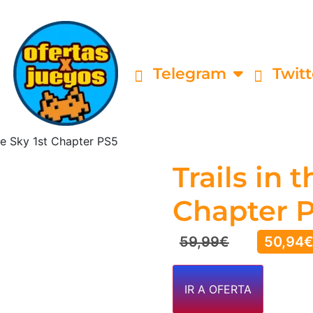
Telegram
Twitt
the Sky 1st Chapter PS5
Trails in t
Chapter 
59,99
€
50,94
IR A OFERTA